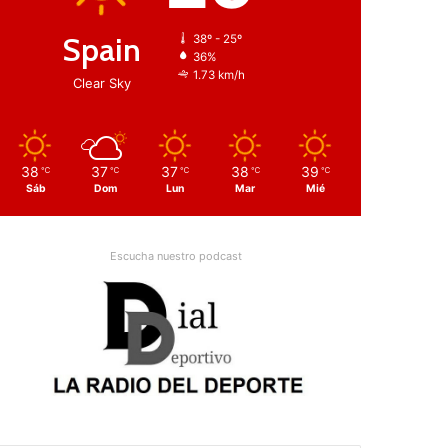
Spain
38º - 25º
36%
1.73 km/h
Clear Sky
38
37
37
38
39
℃
℃
℃
℃
℃
Sáb
Dom
Lun
Mar
Mié
Escucha nuestro podcast