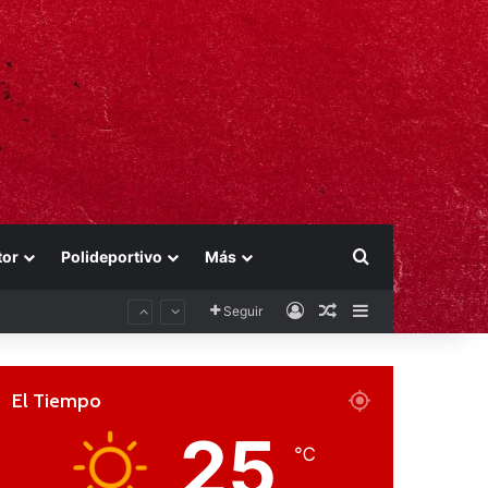
Buscar por
tor
Polideportivo
Más
Acceso
Publicación al aza
Barra lateral
Seguir
El Tiempo
25
℃