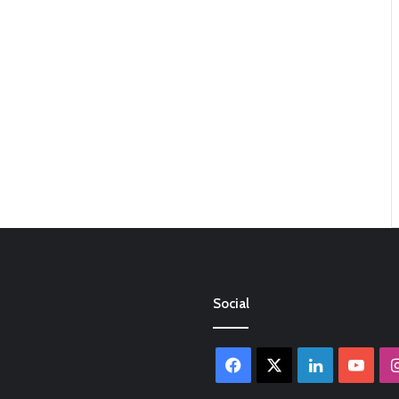
Social
Facebook
X
LinkedIn
You