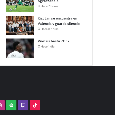
Agirrezabala
Hace 7 horas
Kiat Lim se encuentra en
València y guarda silencio
Hace 8 horas
Vinicius hasta 2032
Hace 1 día
Tube
Instagram
Spotify
Twitch
TikTok