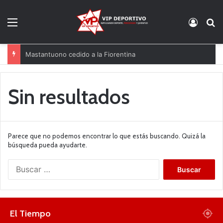
Menú
Acces
B
Mastantuono cedido a la Fiorentina
Sin resultados
Parece que no podemos encontrar lo que estás buscando. Quizá la
búsqueda pueda ayudarte.
B
u
s
c
a
El Tiempo
r