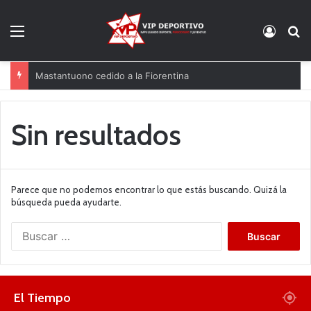
Menú
Acces
B
Mastantuono cedido a la Fiorentina
Sin resultados
Parece que no podemos encontrar lo que estás buscando. Quizá la
búsqueda pueda ayudarte.
B
u
s
c
a
El Tiempo
r