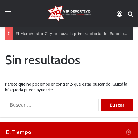
Menú
Acces
B
El Manchester City rechaza la primera oferta del Barcelona por Rodri
Sin resultados
Parece que no podemos encontrar lo que estás buscando. Quizá la
búsqueda pueda ayudarte.
B
u
s
c
a
El Tiempo
r