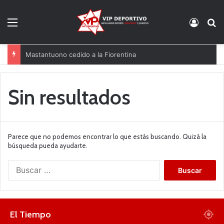
Menú
Acces
B
Mastantuono cedido a la Fiorentina
Sin resultados
Parece que no podemos encontrar lo que estás buscando. Quizá la
búsqueda pueda ayudarte.
B
u
s
c
a
El Tiempo
r