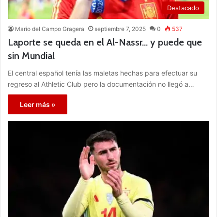
Destacado
Mario del Campo Gragera
septiembre 7, 2025
0
537
Laporte se queda en el Al-Nassr… y puede que
sin Mundial
El central español tenía las maletas hechas para efectuar su
regreso al Athletic Club pero la documentación no llegó a…
Leer más »