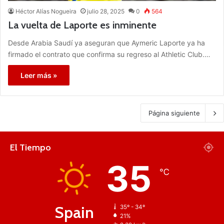
Héctor Alías Nogueira
julio 28, 2025
0
564
La vuelta de Laporte es inminente
Desde Arabia Saudí ya aseguran que Aymeric Laporte ya ha
firmado el contrato que confirma su regreso al Athletic Club.…
Leer más »
Página siguiente
El Tiempo
35
℃
Spain
35º - 34º
21%