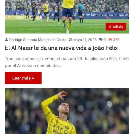
Análisis
Rodrigo Santana Martins da Costa
mayo 11, 2026
0
379
El Al Nassr le da una nueva vida a João Félix
Tras unos años sin rumbo, el pasado 29 de julio João Félix fichó
por el Al nassr a cambio de…
Leer más »