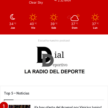
2.32 km/h
Clear Sky
34
40
39
37
37
℃
℃
℃
℃
℃
Jue
Vie
Sáb
Dom
Lun
Escucha nuestro podcast
Top 5 – Noticias
¡Ya hay oferta del Arsenal por Vinicius Junior!