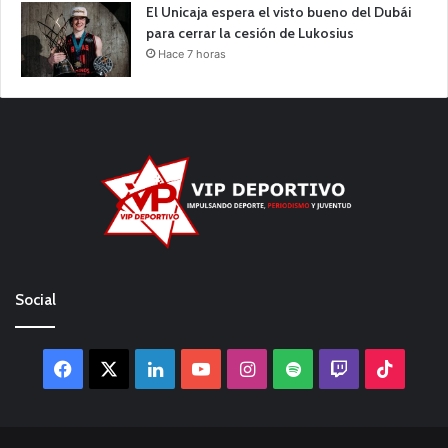
El Unicaja espera el visto bueno del Dubái
para cerrar la cesión de Lukosius
Hace 7 horas
Social
Facebook
X
LinkedIn
YouTube
Instagram
Spotify
Twitch
TikTo