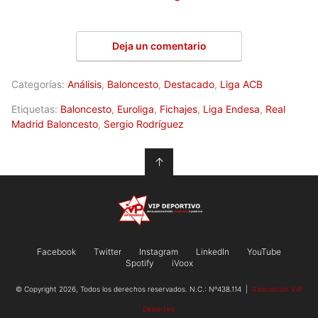
Deja un comentario
Categorías:
Análisis
,
Baloncesto
,
Destacado
,
Liga ACB
Etiquetas:
Baloncesto
,
Euroliga
,
Fichajes
,
Liga Endesa
,
Real
Madrid Baloncesto
,
Sergio Rodríguez
↑
Facebook
Twitter
Instagram
LinkedIn
YouTube
Spotify
iVoox
© Copyright 2026, Todos los derechos reservados. N.C.: Nº438.114 |
Asociación VIP
Deportivo