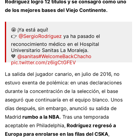
Rodríguez logró 12 títulos y se consagró como uno
de los mejores bases del Viejo Continente.
🤩 ¡Ya está aquí!
👉
@SergioRodriguez
ya ha pasado el
reconocimiento médico en el Hospital
Universitario Sanitas La Moraleja.
💙
@sanitas
#WelcomeBackChacho
pic.twitter.com/z6igCtGFEV
— Real Madrid Basket (@RMBaloncesto)
July 18,
La salida del jugador canario, en julio de 2016, no
2022
estuvo exenta de polémica: en unas declaraciones
durante la concentración de la selección, el base
aseguró que continuaría en el equipo blanco. Unos
días después, sin embargo, anunció su salida de
Madrid
rumbo a la NBA.
Tras una temporada
aceptable en Philadelphia,
Rodríguez regresó a
Europa para enrolarse en las filas del CSKA
,