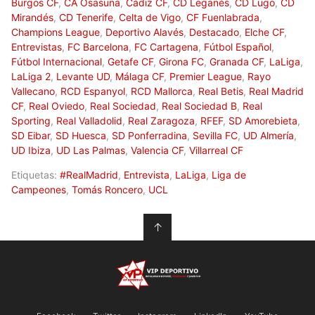
Burgos CF
,
CA Osasuna
,
Cádiz CF
,
CD Leganés
,
CD Lugo
,
CD
Mirandés
,
CD Tenerife
,
Celta de Vigo
,
CF Fuenlabrada
,
Champions League
,
Deportivo Alavés
,
Destacado
,
Elche CF
,
Entrevistas
,
FC Barcelona
,
FC Cartagena
,
Fútbol Español
,
Fútbol Internacional
,
Getafe CF
,
Girona FC
,
Granada CF
,
LaLiga
,
LaLiga 2
,
Levante UD
,
Málaga CF
,
Premier League
,
Rayo
Vallecano
,
RCD Espanyol
,
RCD Mallorca
,
Real Betis
,
Real Madrid
CF
,
Real Oviedo
,
Real Sociedad
,
Real Sociedad B
,
Real
Sporting
,
Real Valladolid
,
Real Zaragoza
,
RFEF
,
SD Amorebieta
,
SD Eibar
,
SD Huesca
,
SD Ponferradina
,
Sevilla FC
,
UD Almería
,
UD Ibiza
,
UD Las Palmas
,
Valencia CF
,
Villarreal CF
Etiquetas:
#RealMadrid
,
Entrevista
,
LaLiga
,
Liga de
Campeones
,
Tomás Roncero
,
UCL
↑