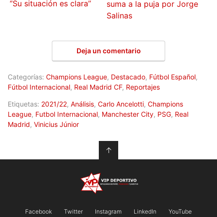
‘’Su situación es clara’’
suma a la puja por Jorge
Salinas
Deja un comentario
Categorías:
Champions League
,
Destacado
,
Fútbol Español
,
Fútbol Internacional
,
Real Madrid CF
,
Reportajes
Etiquetas:
2021/22
,
Análisis
,
Carlo Ancelotti
,
Champions
League
,
Futbol Internacional
,
Manchester City
,
PSG
,
Real
Madrid
,
Vinicius Júnior
↑
Facebook
Twitter
Instagram
LinkedIn
YouTube