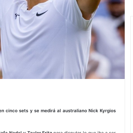
en cinco sets y se medirá al australiano Nick Kyrgios
afa Nadal y Taylor Fritz
para disputar lo que iba a ser