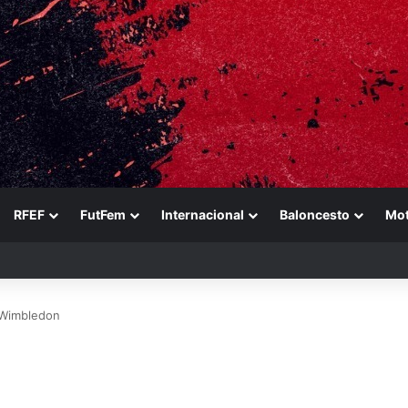
RFEF
FutFem
Internacional
Baloncesto
Mo
n a Ducati en un sábado perfecto para Jorge Martín
n Wimbledon