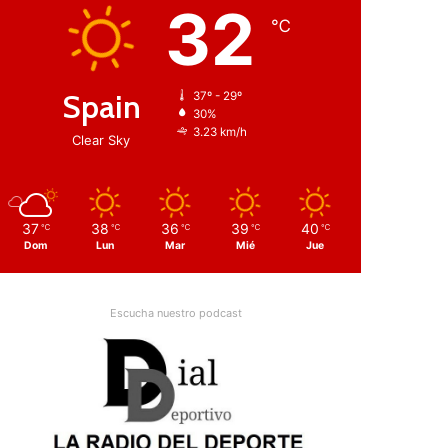
32
℃
Spain
37º - 29º
30%
3.23 km/h
Clear Sky
37
38
36
39
40
℃
℃
℃
℃
℃
Dom
Lun
Mar
Mié
Jue
Escucha nuestro podcast