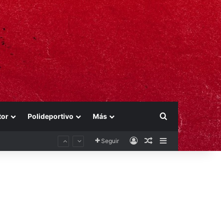
Buscar por
tor
Polideportivo
Más
Acceso
Publicación al aza
Barra lateral
Seguir