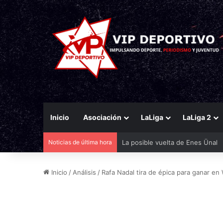
Inicio
Asociación
LaLiga
LaLiga 2
Noticias de última hora
Bandazo de Aprilia y de Michelí
Inicio
/
Análisis
/
Rafa Nadal tira de épica para ganar e