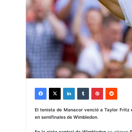
Facebook
X
LinkedIn
Tumblr
Pinterest
Reddit
El tenista de Manacor venció a Taylor Fritz 
en semifinales de Wimbledon.
En la pista central de Wimbledon
se citaron
R