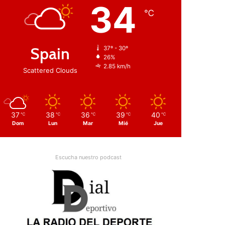
34
℃
Spain
37º - 30º
26%
2.85 km/h
Scattered Clouds
37
38
36
39
40
℃
℃
℃
℃
℃
Dom
Lun
Mar
Mié
Jue
Escucha nuestro podcast