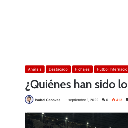
Análisis
Destacado
Fichajes
Fútbol Internacio
¿Quiénes han sido los
Isabel Canovas
septiembre 1, 2022
0
413