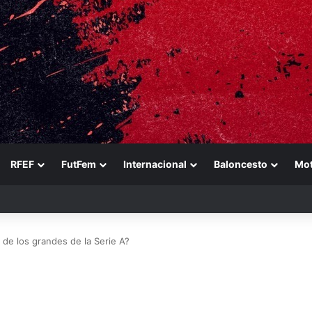
RFEF
FutFem
Internacional
Baloncesto
Mo
n a Ducati en un sábado perfecto para Jorge Martín
 de los grandes de la Serie A?