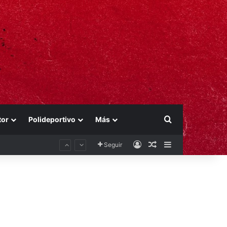
Buscar por
tor
Polideportivo
Más
Acceso
Publicación al aza
Barra lateral
Seguir