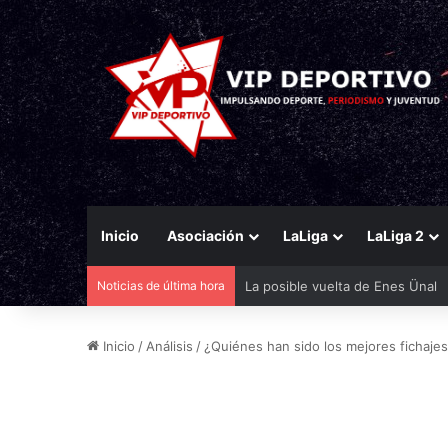
Inicio
Asociación
LaLiga
LaLiga 2
Noticias de última hora
Bandazo de Aprilia y de Michelí
Inicio
/
Análisis
/
¿Quiénes han sido los mejores fichajes