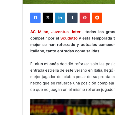
Facebook
X
LinkedIn
Tumblr
Pinterest
Reddit
AC Milán, Juventus, Inter
… todos los gran
competir por el
Scudetto
y esta temporada te
mejor se han reforzado y actuales campeon
italiano, tanto entradas como salidas.
El
club
milanés
decidió reforzar solo las pos
entrada estrella de este verano en Italia, lleg
mejor jugador del club a pesar de su pronta ed
hecho que se refuerce una posición compleja t
de que no juegan en el mismo rol eran jugado