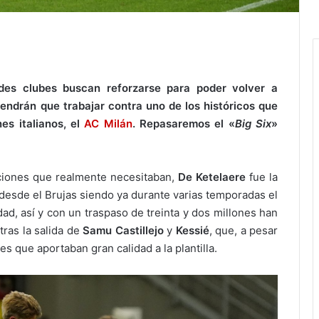
des clubes buscan reforzarse para poder volver a
ndrán que trabajar contra uno de los históricos que
es italianos, el
AC Milán
. Repasaremos el «
Big Six
»
iciones que realmente necesitaban,
De Ketelaere
fue la
ó desde el Brujas siendo ya durante varias temporadas el
ad, así y con un traspaso de treinta y dos millones han
ras la salida de
Samu Castillejo
y
Kessié
, que, a pesar
res que aportaban gran calidad
a la plan
tilla.