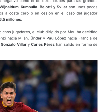
n negativo como el de otros clubes para las grandes
Wijnaldum, Kumbulla, Belotti y Svilar
son unos pocos
los a coste cero o en cesión en el caso del jugador
6.5 millones
.
dichos jugadores, el club dirigido por Mou ha decidido
enzi
hacia Milán,
Ünder
y
Pau
López
hacia Francia de
s
Gonzalo
Villar
y
Carles
Pérez
han salido en forma de