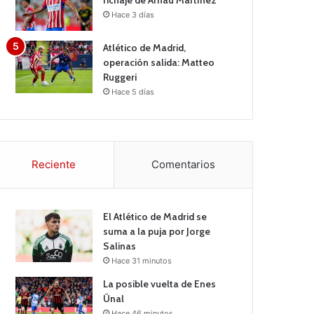
fichaje de Arnau Martínez
Hace 3 días
Atlético de Madrid,
operación salida: Matteo
Ruggeri
Hace 5 días
Reciente
Comentarios
El Atlético de Madrid se
suma a la puja por Jorge
Salinas
Hace 31 minutos
La posible vuelta de Enes
Ünal
Hace 46 minutos