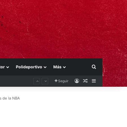
Buscar por
tor
Polideportivo
Más
Acceso
Publicación al aza
Barra lateral
Seguir
s de la NBA