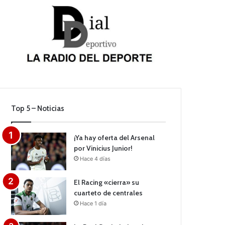
Top 5 – Noticias
¡Ya hay oferta del Arsenal
por Vinicius Junior!
Hace 4 días
El Racing «cierra» su
cuarteto de centrales
Hace 1 día