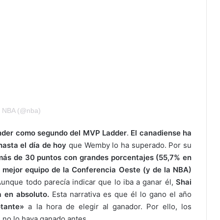
r NBA (@nba)
nder como segundo del MVP Ladder
.
El canadiense ha
hasta el día de hoy
que Wemby lo ha superado. Por su
más de 30 puntos con grandes porcentajes (55,7% en
 mejor equipo de la Conferencia Oeste (y de la NBA)
Aunque todo parecía indicar que lo iba a ganar él,
Shai
a en absoluto.
Esta narrativa es que él lo gano el año
otante»
a la hora de elegir al ganador. Por ello, los
e no lo haya ganado antes.