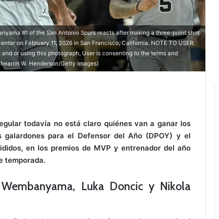
ma #1 of the San Antonio Spurs reacts after making a three-point shot
Center on February 11, 2026 in San Francisco, California. NOTE TO USER:
nd or using this photograph, User is consenting to the terms and
 Thearon W. Henderson/Getty Images)
gular todavía no está claro quiénes van a ganar los
s galardones para el Defensor del Año (DPOY) y el
cididos, en los premios de MVP y entrenador del año
de temporada.
or Wembanyama, Luka Doncic y Nikola