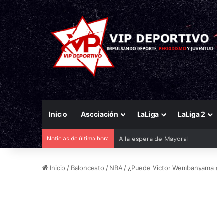
Inicio
Asociación
LaLiga
LaLiga 2
Noticias de última hora
Saba Sazonov: «Jugar en la Con
Inicio
/
Baloncesto
/
NBA
/
¿Puede Victor Wembanyama g