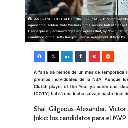
SAN FRANCISCO, CALIFORNIA - FEBRUARY 11: Victor Wembanya
against the Golden State Warriors in the second half at Chase 
User expressly acknowledges and agrees that, by downloading a
conditions of the Getty Images License Agreement. (Photo by
Facebook
X
LinkedIn
Tumblr
Pinterest
Reddit
A falta de menos de un mes de temporada re
premios individuales de la NBA. Aunque lo
Clutch player of the Year ya estén casi de
(COTY) habrá una lucha salvaje hasta final 
Shai Gilgeous-Alexander, Vict
Jokic: los candidatos para el MVP