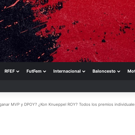
RFEF
FutFem
Internacional
Baloncesto
Mo
ference es muy importante para el equipo»
anar MVP y DPOY? ¿Kon Knueppel ROY? Todos los premios individuale