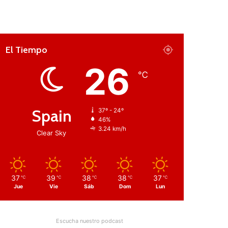
El Tiempo
26
℃
Spain
37º - 24º
46%
3.24 km/h
Clear Sky
37
39
38
38
37
℃
℃
℃
℃
℃
Jue
Vie
Sáb
Dom
Lun
Escucha nuestro podcast