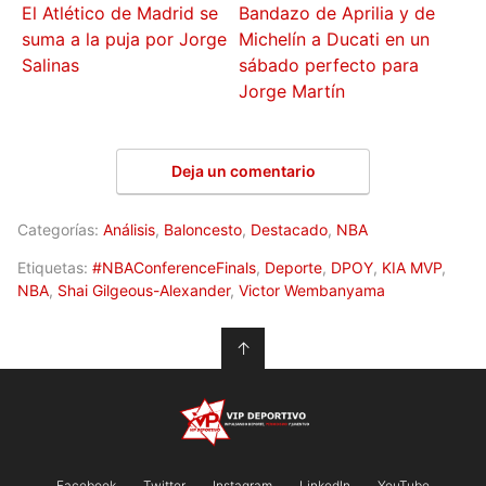
El Atlético de Madrid se
Bandazo de Aprilia y de
suma a la puja por Jorge
Michelín a Ducati en un
Salinas
sábado perfecto para
Jorge Martín
Deja un comentario
Categorías:
Análisis
,
Baloncesto
,
Destacado
,
NBA
Etiquetas:
#NBAConferenceFinals
,
Deporte
,
DPOY
,
KIA MVP
,
NBA
,
Shai Gilgeous-Alexander
,
Victor Wembanyama
↑
Facebook
Twitter
Instagram
LinkedIn
YouTube