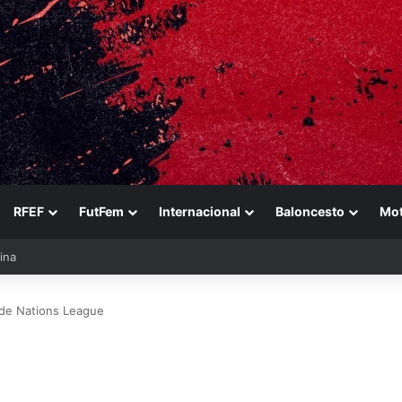
RFEF
FutFem
Internacional
Baloncesto
Mo
ezabala
a de Nations League