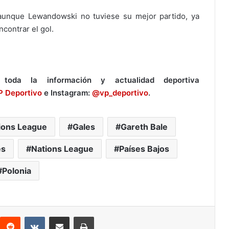
 y aunque Lewandowski no tuviese su mejor partido, ya
contrar el gol.
toda la información y actualidad deportiva
P Deportivo
e Instagram:
@vp_deportivo
.
tions League
Gales
Gareth Bale
es
Nations League
Países Bajos
Polonia
Reddit
VKontakte
Compartir por correo electrónico
Imprimir