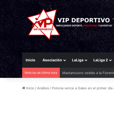
Inicio
Asociación
LaLiga
LaLiga 2
Noticias de última hora
El Racing mueve ficha por Agirr
Inicio
/
Análisis
/
Polonia vence a Gales en el primer dí