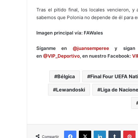
Tras el pitido final, los locales vencieron,
sabemos que Polonia no depende de él para en
Imagen principal vía: FAWales
Síganme en
@juansemperee
y sigan 
en
@VIP_Deportivo
, en nuestro Facebook:
VI
Bélgica
Final Four UEFA Na
Lewandoski
Liga de Nacion
Facebook
X
LinkedIn
Tumblr
Pinterest
Compartir