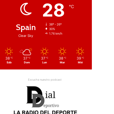
28
℃
Spain
38º - 26º
30%
1.76 km/h
Clear Sky
38
37
37
38
39
℃
℃
℃
℃
℃
Sáb
Dom
Lun
Mar
Mié
Escucha nuestro podcast