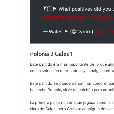
🇵🇱🏴󠁧󠁢󠁷󠁬󠁳󠁿 What positives did
#TogetherStronger
|
#POLWAL
— Wales 🏴󠁧󠁢󠁷󠁬󠁳󠁿 (@Cymru)
June 1, 
Polonia 2 Gales 1
Este partido era más importante de lo que alg
con la selección neerlandesa y la belga, cont
Este partido se puede denominar como el par
ha hecho Polonia, sirve de colchón para permit
La primera parte no sería tan jugosa como la
clara de Gales, pero Grabara consiguió desvíar 