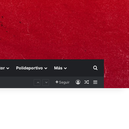
Buscar por
tor
Polideportivo
Más
Acceso
Publicación al aza
Barra lateral
Seguir