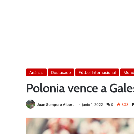
Análisis
Destacado
Fútbol Internacional
Mundi
Polonia vence a Gale
Juan Sempere Albert
junio 1, 2022
0
333