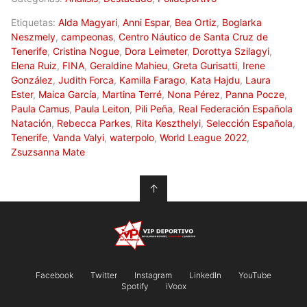
Etiquetas:
Alda Magyari
,
Anni Espar
,
Bea Ortiz
,
Boglarka
Neszmely
,
campeonas
,
Centro Náutico de Santa Cruz de
Tenerife
,
Cristina Nogue
,
Dora Leimeter
,
Dorottya Szilagyi
,
Elena Ruiz
,
FINA
,
Geraldine Mahieu
,
Greta Gurisatti
,
Irene
González
,
Judith Forca
,
Kamilla Farago
,
Kata Hajdu
,
Laura
Ester
,
Maica García
,
Martina Terré
,
Nona Pérez
,
Panna Pocze
,
Paula Camus
,
Paula Leiton
,
Pili Peña
,
Real Federación Española
Natación
,
Rebecca Parkes
,
Rita Keszthelyi
,
Selección Española
,
Tenerife
,
Vanda Valyi
,
waterpolo
,
World League 2022
,
Zsuzsanna Mate
↑
Facebook
Twitter
Instagram
LinkedIn
YouTube
Spotify
iVoox