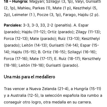
18 – Hungría:
Magyari; Szilagyi (3, 1p), Valyi, Gurisatti
(2, 1p), Mahieu, Parkes (1), Mate (1 p), Keszthelyi (5,
2p), Leimeter (1 ), Pocze (3, 1p), Farago, Hajdu (2 p).
Parciales:
3-3, 3-3, 33, 2-2 (penaltis). A. Espar
(parado); Hajdu (11-12); Ortiz (parado); Zilagy (11-13);
Forca (12-13); Mate (parado); Ruiz (13-13); Keszthelyi
(parado); Leitón (14-13); Gurisatti (14-14); Espar (15-
14); Hajdu (15-15); B. Ortiz (16-15); Szilagyi (16-16);
Forca (17-16); Mate (17-17); E. Ruiz (18-17); Kerszthely
(18-18); Leitón (19-18); Gurisatti (parado).
Una más para el medallero
Tras vencer a Nueva Zelanda (21-4), a Hungría (15-11)
y a Australia (12-5), la selección española iba rumbo a
conseguir otro logro, otra medalla en su carrera.