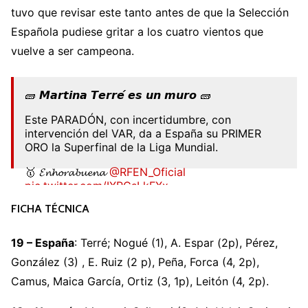
tuvo que revisar este tanto antes de que la Selección
Española pudiese gritar a los cuatro vientos que
vuelve a ser campeona.
🧱 𝙈𝙖𝙧𝙩𝙞𝙣𝙖 𝙏𝙚𝙧𝙧𝙚́ 𝙚𝙨 𝙪𝙣 𝙢𝙪𝙧𝙤 🧱
Este PARADÓN, con incertidumbre, con
intervención del VAR, da a España su PRIMER
ORO la Superfinal de la Liga Mundial.
🥇 𝓔𝓷𝓱𝓸𝓻𝓪𝓫𝓾𝓮𝓷𝓪
@RFEN_Oficial
pic.twitter.com/IXRCsLkFXx
FICHA TÉCNICA
— Teledeporte (@teledeporte)
November 6,
2022
19 – España
: Terré; Nogué (1), A. Espar (2p), Pérez,
González (3) , E. Ruiz (2 p), Peña, Forca (4, 2p),
Camus, Maica García, Ortiz (3, 1p), Leitón (4, 2p).