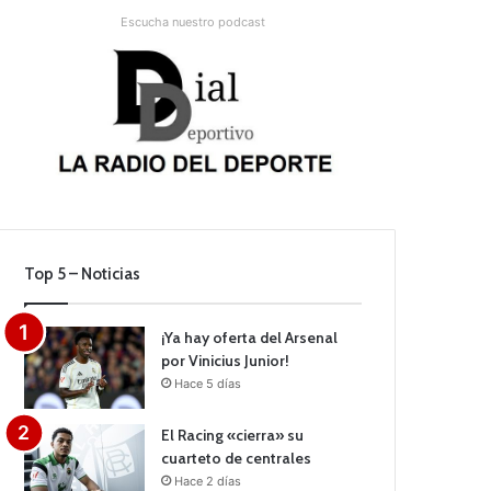
Escucha nuestro podcast
Top 5 – Noticias
¡Ya hay oferta del Arsenal
por Vinicius Junior!
Hace 5 días
El Racing «cierra» su
cuarteto de centrales
Hace 2 días