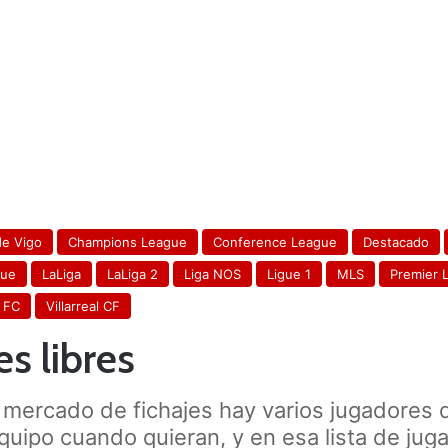
de Vigo
Champions League
Conference League
Destacado
gue
LaLiga
LaLiga 2
Liga NOS
Ligue 1
MLS
Premier 
a FC
Villarreal CF
s libres
mercado de fichajes hay varios jugadores q
quipo cuando quieran, y en esa lista de jug