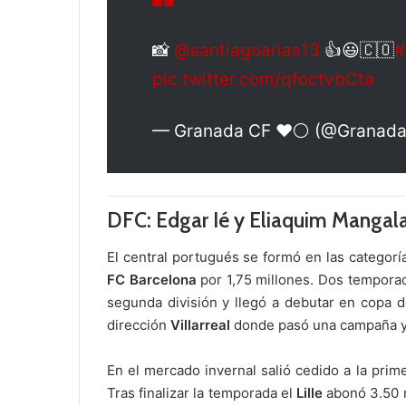
📸
@santiagoarias13
👍😃🇨🇴
#
pic.twitter.com/qfoctvbCta
— Granada CF ❤️⚪️ (@Granad
DFC: Edgar Ié y Eliaquim Mangal
El central portugués se formó en las categorí
FC Barcelona
por 1,75 millones. Dos tempora
segunda división y llegó a debutar en copa d
dirección
Villarreal
donde pasó una campaña y
En el mercado invernal salió cedido a la pri
Tras finalizar la temporada el
Lille
abonó 3.50 