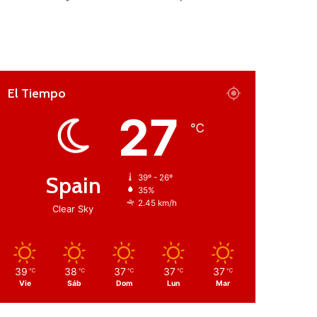
El Tiempo
27
℃
Spain
39º - 26º
35%
2.45 km/h
Clear Sky
39
38
37
37
37
℃
℃
℃
℃
℃
Vie
Sáb
Dom
Lun
Mar