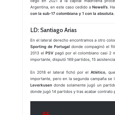
llegó en 2021 a la capital madrileña pro
Argentina, en este caso cedido a
Newell’s
. H
con la sub-17 colombiana y 1 con la absoluta
.
LD: Santiago Arias
En el lateral derecho encontramos a otro col
Sporting de Portugal
donde compaginó el fili
2013 el
PSV
pagó por el colombiano casi 2
importante, disputó 169 partidos, 15 asistencia
En 2018 el lateral fichó por el
Atlético
, qu
importante, pero en la segunda campaña se l
Leverkusen
donde solamente jugó un partido
donde jugó 14 partidos y tras acabar contrato 