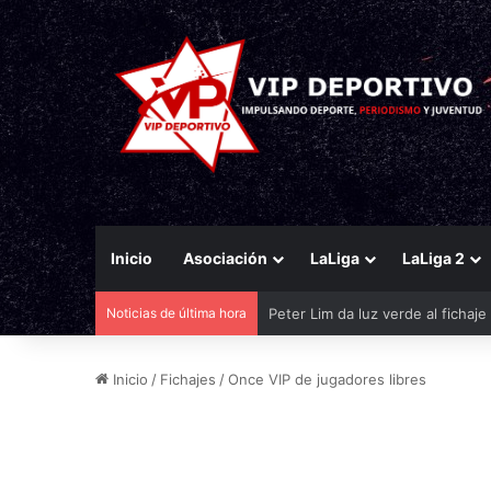
Inicio
Asociación
LaLiga
LaLiga 2
Noticias de última hora
El Eldense mira a las canteras p
Inicio
/
Fichajes
/
Once VIP de jugadores libres