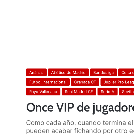
Análisis
Atlético de Madrid
Bundesliga
Celta 
Fútbol Internacional
Granada CF
Jupiler Pro Lea
Rayo Vallecano
Real Madrid CF
Serie A
Sevill
Once VIP de jugadore
Como cada año, cuando termina el 
pueden acabar fichando por otro e