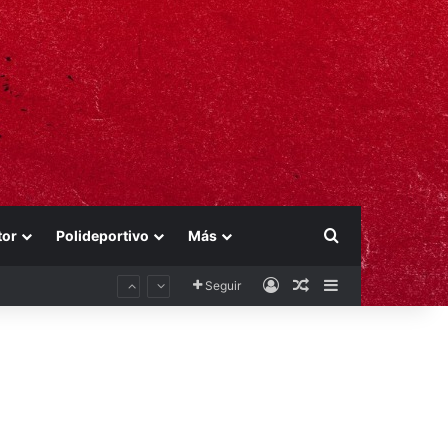
Buscar por
tor
Polideportivo
Más
Acceso
Publicación al aza
Barra lateral
Seguir