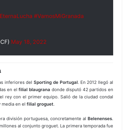
EternaLucha
#VamosMiGranada
aCF)
May 18, 2022
a
as inferiores del
Sporting de Portugal
. En 2012 llegó al
das en el
filial blaugrana
donde disputó 42 partidos en
el rey con el primer equipo. Salió de la ciudad condal
 media en el
filial groguet
.
mera división portuguesa, concretamente al
Belenenses
.
millones al conjunto groguet. La primera temporada fue