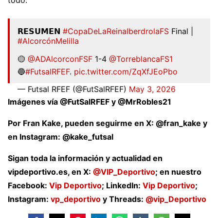
todo.
𝗥𝗘𝗦𝗨𝗠𝗘𝗡
#CopaDeLaReinaIberdrolaFS
Final |
#AlcorcónMelilla
🟡
@ADAlcorconFSF
1-4
@TorreblancaFS1
🔵
#FutsalRFEF
.
pic.twitter.com/ZqXfJEoPbo
— Futsal RFEF (@FutSalRFEF)
May 3, 2026
Imágenes vía @FutSalRFEF y @MrRobles21
Por Fran Kake, pueden seguirme en X: @fran_kake y
en Instagram: @kake_futsal
Sigan toda la información y actualidad en
vipdeportivo.es, en X:
@VIP_Deportivo
; en nuestro
Facebook:
Vip Deportivo
; LinkedIn:
Vip Deportivo
;
Instagram:
vp_deportivo
y Threads:
@vip_Deportivo