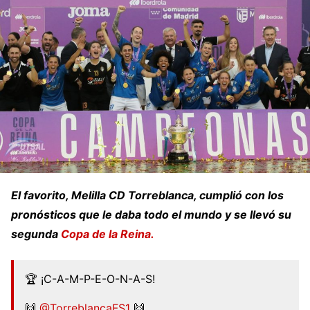
El favorito, Melilla CD Torreblanca, cumplió con los
pronósticos que le daba todo el mundo y se llevó su
segunda
Copa de la Reina.
🏆 ¡C-A-M-P-E-O-N-A-S!
🙌
@TorreblancaFS1
🙌