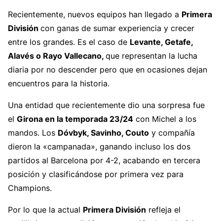
79 – Real Sociedad
Recientemente, nuevos equipos han llegado a
Primera
60 – Real Betis
División
con ganas de sumar experiencia y crecer
60 – Celta
44 – Osasuna
entre los grandes. Es el caso de
Levante, Getafe,
39 – Real Oviedo…
pic.twitter.com/UPn13WzjGo
Alavés o Rayo Vallecano,
que representan la lucha
— SAG Fútbol (@sagfutbol)
October 11, 2025
diaria por no descender pero que en ocasiones dejan
encuentros para la historia.
Una entidad que recientemente dio una sorpresa fue
el
Girona en la temporada 23/24
con Michel a los
mandos. Los
Dóvbyk, Savinho, Couto
y compañía
dieron la «campanada», ganando incluso los dos
partidos al Barcelona por 4-2, acabando en tercera
posición y clasificándose por primera vez para
Champions.
Por lo que la actual
Primera División
refleja el