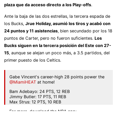
plaza que da acceso directo a los Play-offs
.
Ante la baja de las dos estrellas, la tercera espada de
los Bucks,
Jrue Holiday, asumió los tiros y acabó con
24 puntos y 11 asistencias
, bien secundado por los 18
puntos de Carter, pero no fueron suficientes.
Los
Bucks siguen en la tercera posición del Este con 27-
15
, aunque se alejan un poco más, a 3.5 partidos, del
primer puesto de los Celtics.
Gabe Vincent's career-high 28 points power the
@MiamiHEAT
at home!
Bam Adebayo: 24 PTS, 12 REB
Jimmy Butler: 17 PTS, 11 REB
Max Strus: 12 PTS, 10 REB
For more, download the NBA app:
📲
https://t.co/WFdLNEjikq