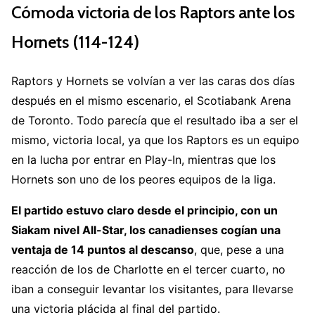
Cómoda victoria de los Raptors ante los
pic.twitter.com/XyYVhlxaro
— NBA (@NBA)
January 13, 2023
Hornets (114-124)
Raptors y Hornets se volvían a ver las caras dos días
después en el mismo escenario, el Scotiabank Arena
de Toronto. Todo parecía que el resultado iba a ser el
mismo, victoria local, ya que los Raptors es un equipo
en la lucha por entrar en Play-In, mientras que los
Hornets son uno de los peores equipos de la liga.
El partido estuvo claro desde el principio, con un
Siakam nivel All-Star, los canadienses cogían una
ventaja de 14 puntos al descanso
, que, pese a una
reacción de los de Charlotte en el tercer cuarto, no
iban a conseguir levantar los visitantes, para llevarse
una victoria plácida al final del partido.