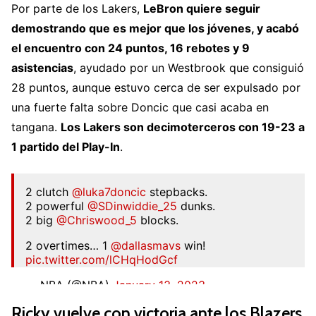
Por parte de los Lakers,
LeBron quiere seguir
demostrando que es mejor que los jóvenes, y acabó
el encuentro con 24 puntos, 16 rebotes y 9
asistencias
, ayudado por un Westbrook que consiguió
28 puntos, aunque estuvo cerca de ser expulsado por
una fuerte falta sobre Doncic que casi acaba en
tangana.
Los Lakers son decimoterceros con 19-23 a
1 partido del Play-In
.
2 clutch
@luka7doncic
stepbacks.
2 powerful
@SDinwiddie_25
dunks.
2 big
@Chriswood_5
blocks.
2 overtimes… 1
@dallasmavs
win!
pic.twitter.com/lCHqHodGcf
— NBA (@NBA)
January 13, 2023
Ricky vuelve con victoria ante los Blazers