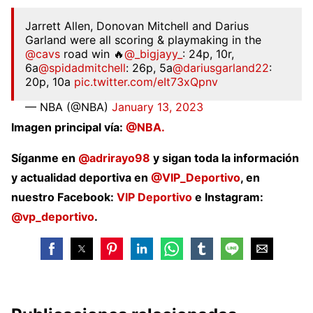
Jarrett Allen, Donovan Mitchell and Darius
Garland were all scoring & playmaking in the
@cavs
road win 🔥
@_bigjayy_
: 24p, 10r,
6a
@spidadmitchell
: 26p, 5a
@dariusgarland22
:
20p, 10a
pic.twitter.com/eIt73xQpnv
— NBA (@NBA)
January 13, 2023
Imagen principal vía:
@NBA.
Síganme en
@adrirayo98
y sigan toda la información
y actualidad deportiva en
@VIP_Deportivo
, en
nuestro Facebook:
VIP Deportivo
e Instagram:
@vp_deportivo
.