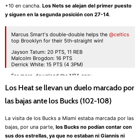
+10 en cancha.
Los Nets se alejan del primer puesto
y siguen en la segunda posición con 27-14
.
Marcus Smart's double-double helps the
@celtics
top Brooklyn for their 5th-straight win!
Jayson Tatum: 20 PTS, 11 REB
Malcolm Brogdon: 16 PTS
Derrick White: 15 PTS (4 3PM)
For more, download the NBA app:
📲
https://t.co/WFdLNEjikq
Los Heat se llevan un duelo marcado por
pic.twitter.com/C9JlBE1Z84
— NBA (@NBA)
January 13, 2023
las bajas ante los Bucks (102-108)
La visita de los Bucks a Miami estaba marcada por las
bajas, por una parte,
los Bucks no podían contar con
sus dos estrellas, ya que no estaban ni Giannis ni