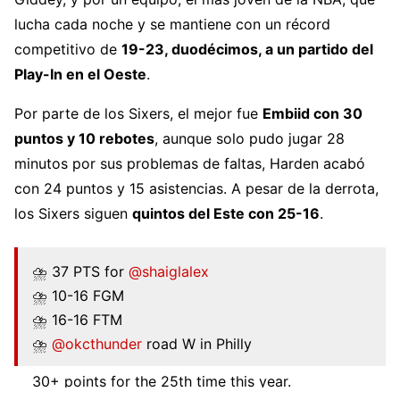
lucha cada noche y se mantiene con un récord
competitivo de
19-23, duodécimos, a un partido del
Play-In en el Oeste
.
Por parte de los Sixers, el mejor fue
Embiid con 30
puntos y 10 rebotes
, aunque solo pudo jugar 28
minutos por sus problemas de faltas, Harden acabó
con 24 puntos y 15 asistencias. A pesar de la derrota,
los Sixers siguen
quintos del Este con 25-16
.
⛈️ 37 PTS for
@shaiglalex
⛈️ 10-16 FGM
⛈️ 16-16 FTM
⛈️
@okcthunder
road W in Philly
30+ points for the 25th time this year.
pic.twitter.com/YCTW6AVB8z