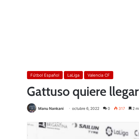
Fútbol Español
LaLiga
Valencia CF
Gattuso quiere llega
Manu Nankani
octubre 6, 2022
0
317
2 mi