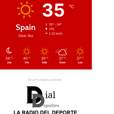
35
℃
Spain
35º - 34º
21%
2.32 km/h
Clear Sky
34
40
39
37
37
℃
℃
℃
℃
℃
Jue
Vie
Sáb
Dom
Lun
Escucha nuestro podcast