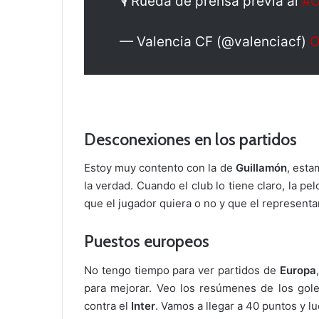
🎙️ Rueda de prensa previa al
#O
— Valencia CF (@valenciacf)
O
Desconexiones en los partidos
Estoy muy contento con la de
Guillamón
, esta
la verdad. Cuando el club lo tiene claro, la p
que el jugador quiera o no y que el representa
Puestos europeos
No tengo tiempo para ver partidos de
Europa
para mejorar. Veo los resúmenes de los gol
contra el
Inter
. Vamos a llegar a 40 puntos y 