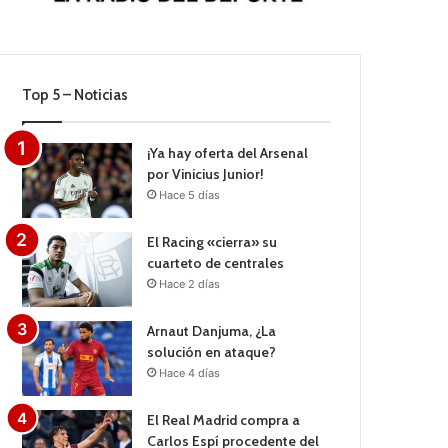
Top 5 – Noticias
¡Ya hay oferta del Arsenal
por Vinicius Junior!
Hace 5 días
El Racing «cierra» su
cuarteto de centrales
Hace 2 días
Arnaut Danjuma, ¿La
solución en ataque?
Hace 4 días
El Real Madrid compra a
Carlos Espí procedente del