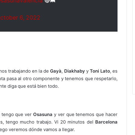
sasunaValencia
🔴🦇
ctober 6, 2022
mos trabajando en la de
Gayà
,
Diakhaby
y
Toni Lato
, es
elota pasa al otro componente y tenemos que respetarlo,
nte diga que está bien todo.
, tengo que ver
Osasuna
y ver que tenemos que hacer
es, tengo mucho trabajo. Vi 20 minutos del
Barcelona
luego veremos dónde vamos a llegar.