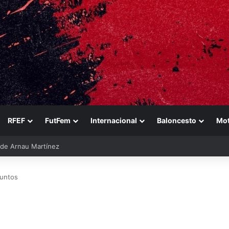
RFEF
FutFem
Internacional
Baloncesto
Mo
ara reforzarse
puntos