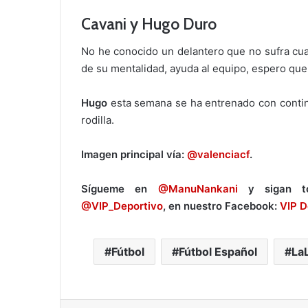
Cavani y Hugo Duro
No he conocido un delantero que no sufra cu
de su mentalidad, ayuda al equipo, espero que 
Hugo
esta semana se ha entrenado con contin
rodilla.
Imagen principal vía:
@valenciacf
.
Sígueme en
@ManuNankani
y sigan tod
@VIP_Deportivo
, en nuestro Facebook:
VIP D
Fútbol
Fútbol Español
La