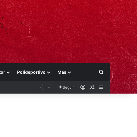
Buscar por
tor
Polideportivo
Más
Acceso
Publicación al aza
Barra lateral
Seguir