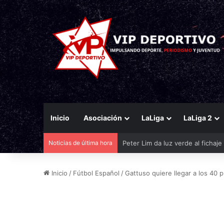
Inicio
Asociación
LaLiga
LaLiga 2
Noticias de última hora
El Eldense mira a las canteras p
Inicio
/
Fútbol Español
/
Gattuso quiere llegar a los 40 