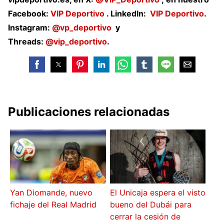
Facebook:
VIP Deportivo
. LinkedIn:
VIP
Deportivo
.
Instagram:
@vp_deportivo
y
Threads:
@vip_deportivo
.
Publicaciones relacionadas
Yan Diomande, nuevo
El Unicaja espera el visto
fichaje del Real Madrid
bueno del Dubái para
cerrar la cesión de