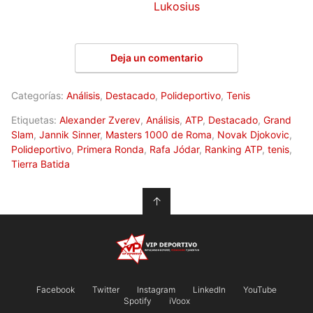
Lukosius
Deja un comentario
Categorías:
Análisis
,
Destacado
,
Polideportivo
,
Tenis
Etiquetas:
Alexander Zverev
,
Análisis
,
ATP
,
Destacado
,
Grand
Slam
,
Jannik Sinner
,
Masters 1000 de Roma
,
Novak Djokovic
,
Polideportivo
,
Primera Ronda
,
Rafa Jódar
,
Ranking ATP
,
tenis
,
Tierra Batida
↑
Facebook
Twitter
Instagram
LinkedIn
YouTube
Spotify
iVoox