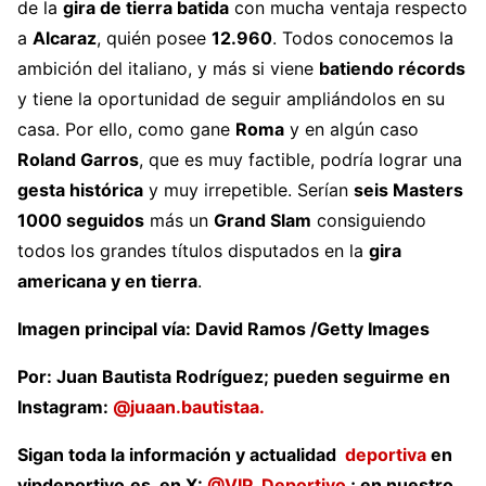
de la
gira de tierra batida
con mucha ventaja respecto
a
Alcaraz
, quién posee
12.960
. Todos conocemos la
ambición del italiano, y más si viene
batiendo récords
y tiene la oportunidad de seguir ampliándolos en su
casa. Por ello, como gane
Roma
y en algún caso
Roland Garros
, que es muy factible, podría lograr una
gesta histórica
y muy irrepetible. Serían
seis Masters
1000 seguidos
más un
Grand Slam
consiguiendo
todos los grandes títulos disputados en la
gira
americana y en tierra
.
Imagen principal vía: David Ramos /Getty Images
Por: Juan Bautista Rodríguez; pueden seguirme en
Instagram:
@juaan.bautistaa.
Sigan toda la información y actualidad
deportiva
en
vipdeportivo.es, en
X:
@VIP_Deportivo
; en nuestro