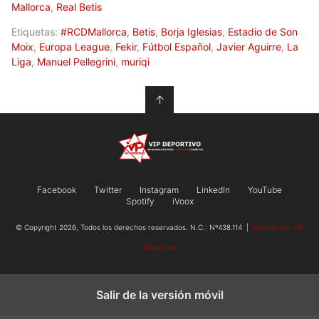
Mallorca
,
Real Betis
Etiquetas:
#RCDMallorca
,
Betis
,
Borja Iglesias
,
Estadio de Son
Moix
,
Europa League
,
Fekir
,
Fútbol Español
,
Javier Aguirre
,
La
Liga
,
Manuel Pellegrini
,
muriqi
↑
Facebook
Twitter
Instagram
LinkedIn
YouTube
Spotify
iVoox
© Copyright 2026, Todos los derechos reservados. N.C.: Nº438.114 |
Asociación VIP
Deportivo
Salir de la versión móvil