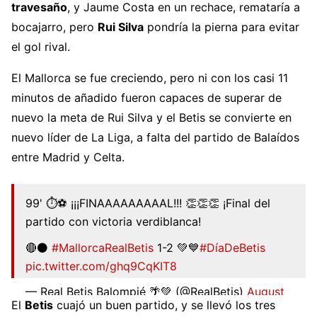
travesaño
, y Jaume Costa en un rechace, remataría a
bocajarro, pero
Rui Silva
pondría la pierna para evitar
el gol rival.
El Mallorca se fue creciendo, pero ni con los casi 11
minutos de añadido fueron capaces de superar de
nuevo la meta de Rui Silva y el Betis se convierte en
nuevo líder de La Liga, a falta del partido de Balaídos
entre Madrid y Celta.
99' ⏱⚽️ ¡¡¡FINAAAAAAAAAL!!! 👏👏👏 ¡Final del
partido con victoria verdiblanca!
🔴⚫
#MallorcaRealBetis
1-2 💚💙
#DíaDeBetis
pic.twitter.com/ghq9CqKIT8
— Real Betis Balompié 🌴💚 (@RealBetis)
August
El
Betis
cuajó un buen partido, y se llevó los tres
20, 2022