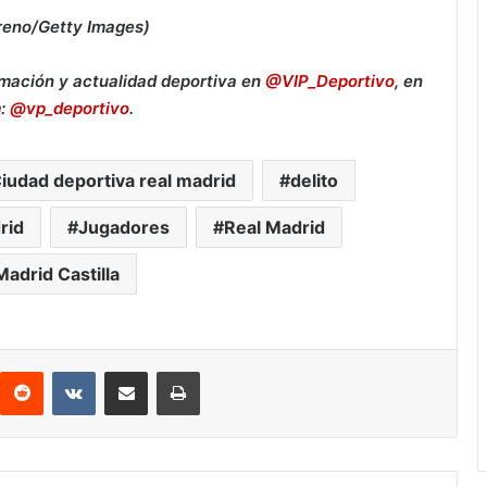
oreno/Getty Images)
rmación y actualidad deportiva en
@VIP_Deportivo
, en
m:
@vp_deportivo
.
iudad deportiva real madrid
delito
rid
Jugadores
Real Madrid
Madrid Castilla
Reddit
VKontakte
Compartir por correo electrónico
Imprimir