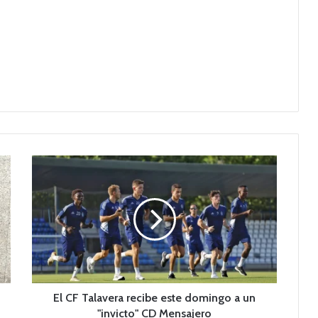
E
l
C
F
T
a
l
a
v
e
El CF Talavera recibe este domingo a un
r
"invicto" CD Mensajero