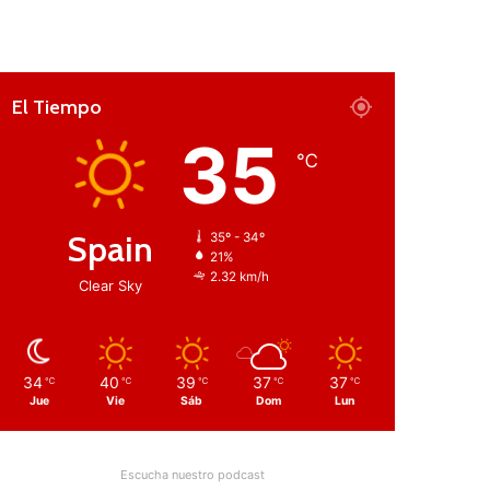
El Tiempo
35
℃
Spain
35º - 34º
21%
2.32 km/h
Clear Sky
34
40
39
37
37
℃
℃
℃
℃
℃
Jue
Vie
Sáb
Dom
Lun
Escucha nuestro podcast