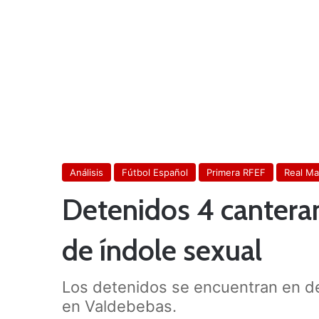
Análisis
Fútbol Español
Primera RFEF
Real Ma
Detenidos 4 canteran
de índole sexual
Los detenidos se encuentran en de
en Valdebebas.