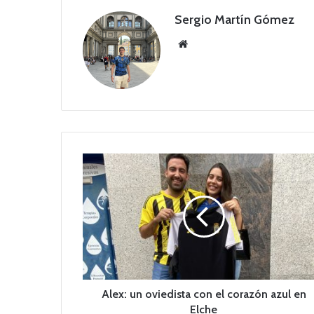
Sergio Martín Gómez
Siti
o
we
b
A
l
e
x
:
u
n
o
v
i
Alex: un oviedista con el corazón azul en
e
Elche