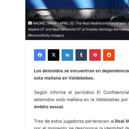
MADRID, SPAIN - APRIL 02: The Real Madrid emblem is seen o
Madrid CF and Real Valladolid CF at Estadio Santiago Bernabeu 
Moreno/Getty Images)
Facebook
X
LinkedIn
Tumblr
Pinterest
Reddit
Los detenidos se encuentran en dependencias 
esta mañana en Valdebebas.
Según informa el periódico El Confidencia
detenidos esta mañana en la Valdebebas por
ámbito sexual
.
Tres de estos jugadores pertenecen al
Real M
por el momento se desconoce la identidad de