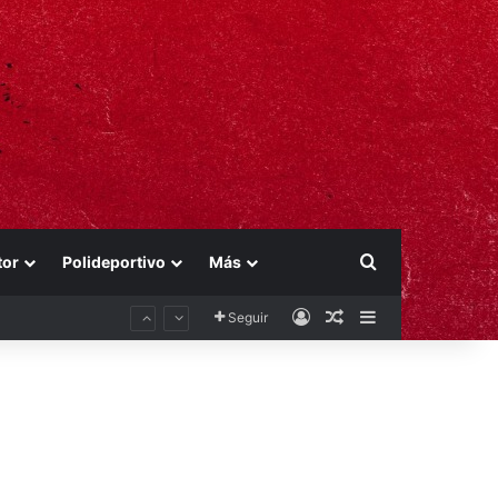
Buscar por
tor
Polideportivo
Más
Acceso
Publicación al aza
Barra lateral
Seguir