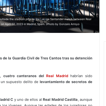
utside the stadium prior to the LaLiga Santander match between Real
on April 02, 2023 in Madrid, Spain. (Photo by Gonzalo Arroyo
de la Guardia Civil de Tres Cantos tras su detención
l,
cuatro canteranos del
Real Madrid
habrían sido
 un supuesto delito de
levantamiento de secretos de
adrid C
y uno de ellos al
Real Madrid Castilla
, aunque
 los jóvenes. Aunque las edades de los jugadores no