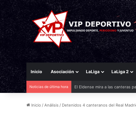
Inicio
Asociación
LaLiga
LaLiga 2
El Eldense mira a las canteras p
Noticias de última hora
Inicio
/
Análisis
/
Detenidos 4 canteranos del Real Madri