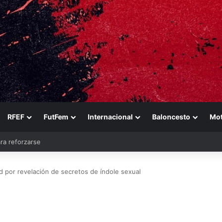
RFEF
FutFem
Internacional
Baloncesto
Mo
ara reforzarse
d por revelación de secretos de índole sexual