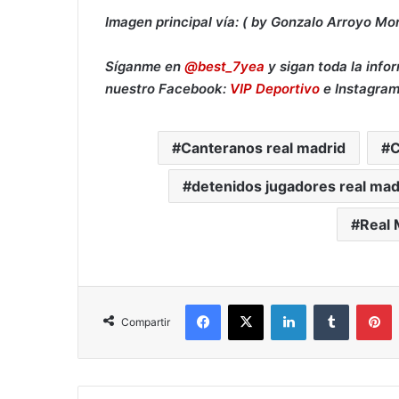
Imagen principal vía: ( by Gonzalo Arroyo M
Síganme en
@best_7yea
y sigan toda la info
nuestro Facebook:
VIP Deportivo
e Instagra
Canteranos real madrid
C
detenidos jugadores real mad
Real 
Facebook
X
LinkedIn
Tumblr
Pinterest
Compartir