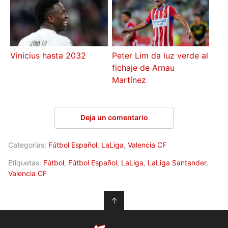
Vinicius hasta 2032
Peter Lim da luz verde al
fichaje de Arnau
Martínez
Deja un comentario
Categorías:
Fútbol Español
,
LaLiga
,
Valencia CF
Etiquetas:
Fútbol
,
Fútbol Español
,
LaLiga
,
LaLiga Santander
,
Valencia CF
↑