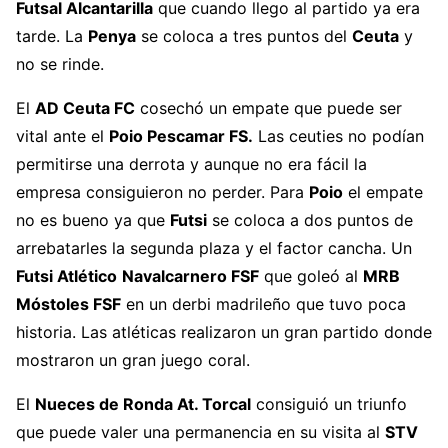
Futsal Alcantarilla
que cuando llego al partido ya era
🎯
@Vaneyvienen
tarde. La
Penya
se coloca a tres puntos del
Ceuta
y
👕…
pic.twitter.com/i46ox24UUo
no se rinde.
— Futsal RFEF (@FutSalRFEF)
May 19, 2026
El
AD Ceuta FC
cosechó un empate que puede ser
vital ante el
Poio Pescamar FS.
Las ceuties no podían
permitirse una derrota y aunque no era fácil la
empresa consiguieron no perder. Para
Poio
el empate
no es bueno ya que
Futsi
se coloca a dos puntos de
arrebatarles la segunda plaza y el factor cancha. Un
Futsi Atlético
Navalcarnero FSF
que goleó al
MRB
Móstoles FSF
en un derbi madrileño que tuvo poca
historia. Las atléticas realizaron un gran partido donde
mostraron un gran juego coral.
El
Nueces de Ronda At. Torcal
consiguió un triunfo
que puede valer una permanencia en su visita al
STV