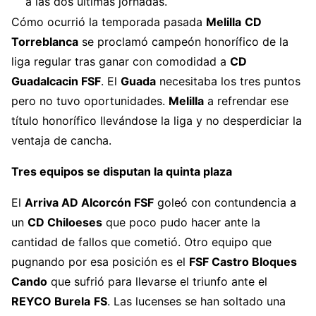
a las dos últimas jornadas.
Cómo ocurrió la temporada pasada
Melilla
CD
🔗 La crónica:
https://t.co/RdHy9MV9xj
#FutsalRFEF
.
Torreblanca
se proclamó campeón honorífico de la
pic.twitter.com/VOzG85OdUY
liga regular tras ganar con comodidad a
CD
— Futsal RFEF (@FutSalRFEF)
May 17, 2026
Guadalcacin FSF
. El
Guada
necesitaba los tres puntos
pero no tuvo oportunidades.
Melilla
a refrendar ese
título honorífico llevándose la liga y no desperdiciar la
ventaja de cancha.
Tres equipos se disputan la quinta plaza
El
Arriva AD Alcorcón FSF
goleó con contundencia a
un
CD Chiloeses
que poco pudo hacer ante la
cantidad de fallos que cometió. Otro equipo que
pugnando por esa posición es el
FSF Castro Bloques
Cando
que sufrió para llevarse el triunfo ante el
REYCO Burela
FS
. Las lucenses se han soltado una