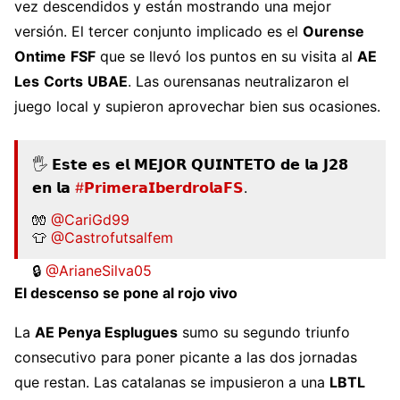
vez descendidos y están mostrando una mejor
versión. El tercer conjunto implicado es el
Ourense
Ontime
FSF
que se llevó los puntos en su visita al
AE
Les
Corts
UBAE
. Las ourensanas neutralizaron el
juego local y supieron aprovechar bien sus ocasiones.
🖐️ 𝗘𝘀𝘁𝗲 𝗲𝘀 𝗲𝗹 𝗠𝗘𝗝𝗢𝗥 𝗤𝗨𝗜𝗡𝗧𝗘𝗧𝗢 𝗱𝗲 𝗹𝗮 𝗝𝟮𝟴
𝗲𝗻 𝗹𝗮
#𝗣𝗿𝗶𝗺𝗲𝗿𝗮𝗜𝗯𝗲𝗿𝗱𝗿𝗼𝗹𝗮𝗙𝗦
.
🧤
@CariGd99
👕
@Castrofutsalfem
🔒
@ArianeSilva05
El descenso se pone al rojo vivo
👕
@futsi_atletico
🪽 Alice
La
AE Penya Esplugues
sumo su segundo triunfo
👕
@OUontimeFSF
consecutivo para poner picante a las dos jornadas
🪽
@africalc22
que restan. Las catalanas se impusieron a una
LBTL
👕
@AtleticoTorcal