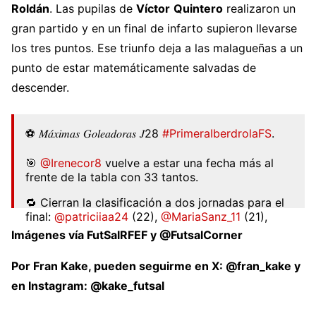
Roldán
. Las pupilas de
Víctor
Quintero
realizaron un
gran partido y en un final de infarto supieron llevarse
los tres puntos. Ese triunfo deja a las malagueñas a un
punto de estar matemáticamente salvadas de
descender.
⚽️ 𝑀𝑎́𝑥𝑖𝑚𝑎𝑠 𝐺𝑜𝑙𝑒𝑎𝑑𝑜𝑟𝑎𝑠 𝐽28
#PrimeraIberdrolaFS
.
🎯
@Irenecor8
vuelve a estar una fecha más al
frente de la tabla con 33 tantos.
🔁 Cierran la clasificación a dos jornadas para el
final:
@patriciiaa24
(22),
@MariaSanz_11
(21),
@Vaneyvienen
(20) y
@africalc22
…
Imágenes vía FutSalRFEF y @FutsalCorner
pic.twitter.com/J49q8FQHzK
Por Fran Kake, pueden seguirme en X: @fran_kake y
— Futsal RFEF (@FutSalRFEF)
May 18, 2026
en Instagram: @kake_futsal