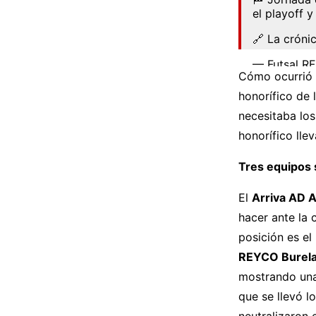
el playoff 
🔗 La cróni
— Futsal R
Cómo ocurrió
honorífico de 
necesitaba lo
honorífico lle
Tres equipos s
El
Arriva AD 
hacer ante la
posición es el
REYCO Burel
mostrando una 
que se llevó l
neutralizaron 