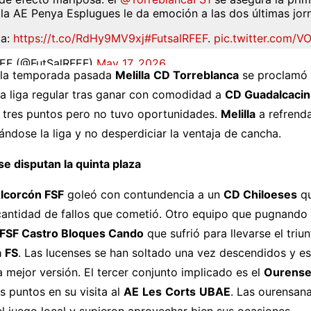
y la AE Penya Esplugues le da emoción a las dos últimas jor
ca:
https://t.co/RdHy9MV9xj
#FutsalRFEF
.
pic.twitter.com/
FEF (@FutSalRFEF)
May 17, 2026
 la temporada pasada
Melilla
CD Torreblanca
se proclamó
la liga regular tras ganar con comodidad a
CD Guadalcacin
s tres puntos pero no tuvo oportunidades.
Melilla
a refrenda
vándose la liga y no desperdiciar la ventaja de cancha.
e disputan la quinta plaza
Alcorcón FSF
goleó con contundencia a un
CD Chiloeses
qu
 cantidad de fallos que cometió. Otro equipo que pugnando
FSF Castro Bloques Cando
que sufrió para llevarse el triun
a
FS
. Las lucenses se han soltado una vez descendidos y e
mejor versión. El tercer conjunto implicado es el
Ourense
os puntos en su visita al
AE
Les
Corts
UBAE
. Las ourensan
el juego local y supieron aprovechar bien sus ocasiones.