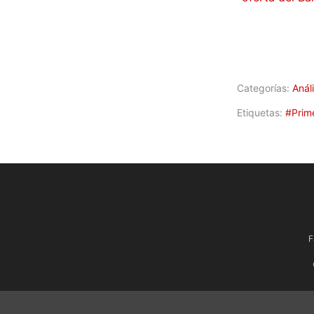
Categorías:
Análi
Etiquetas:
#Prim
F