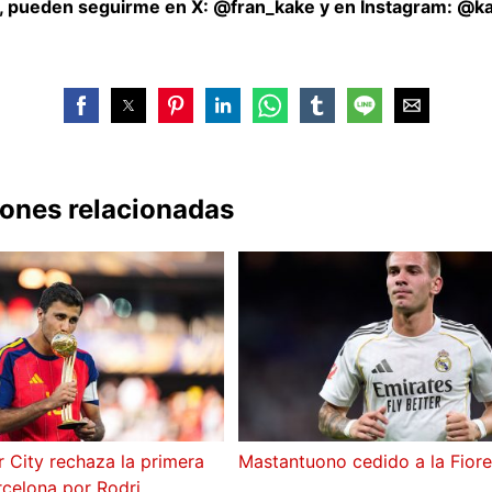
, pueden seguirme en X: @fran_kake y en Instagram: @ka
iones relacionadas
 City rechaza la primera
Mastantuono cedido a la Fiore
rcelona por Rodri