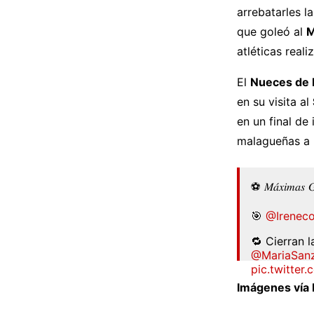
arrebatarles l
que goleó al
atléticas real
El
Nueces de 
en su visita al
en un final de 
malagueñas a 
⚽️ 𝑀𝑎́𝑥𝑖𝑚𝑎𝑠 
🎯
@Irenec
🔁 Cierran l
@MariaSanz
pic.twitte
Imágenes vía 
— Futsal R