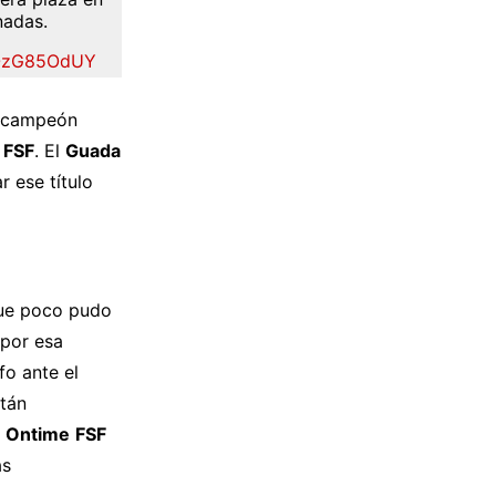
nadas.
VOzG85OdUY
 campeón
 FSF
. El
Guada
r ese título
e poco pudo
 por esa
fo ante el
stán
 Ontime
FSF
as