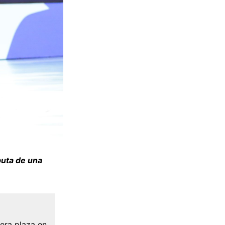
puta de una
era plaza en