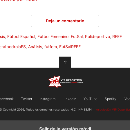
Deja un comentario
sis
,
Fútbol Español
,
Fútbol Femenino
,
FutSal
,
Polideportivo
,
RFEF
eraIbedrolaFS
,
Análisis
,
futfem
,
FutSalRFEF
↑
acebook
Twitter
Instagram
LinkedIn
YouTube
Spotify
iVo
© Copyright 2026, Todos los derechos reservados. N.C.: Nº438.114 |
Asociación VIP Deportiv
Salir de la versión móvil