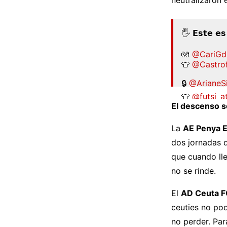
🖐️ 𝗘𝘀𝘁𝗲 𝗲𝘀
🧤
@CariGd
👕
@Castrof
🔒
@ArianeS
👕
@futsi_at
El descenso se
🪽 Alice
👕
@OUont
La
AE Penya 
dos jornadas 
🪽
@africal
👕
@Atletic
que cuando lle
no se rinde.
🎯
@Vaneyv
👕…
pic.tw
El
AD Ceuta F
— Futsal R
ceuties no pod
no perder. Pa