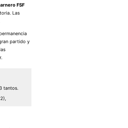
carnero FSF
oria. Las
.
 permanencia
gran partido y
las
.
3 tantos.
2),