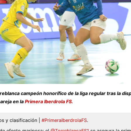
reblanca campeón honorífico de la liga regular tras la dis
areja en la
Primera Iberdrola FS.
s y clasificación |
#PrimeraIberdrolaFS
.
de efecto mariposa: el
@TorreblancaFS1
se asegura la prim