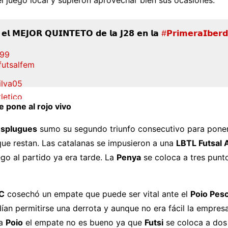
 𝗲𝗹 𝗠𝗘𝗝𝗢𝗥 𝗤𝗨𝗜𝗡𝗧𝗘𝗧𝗢 𝗱𝗲 𝗹𝗮 𝗝𝟮𝟴 𝗲𝗻 𝗹𝗮
#𝗣𝗿𝗶𝗺𝗲𝗿𝗮𝗜𝗯𝗲𝗿𝗱
99
utsalfem
ilva05
letico
 pone al rojo vivo
imeFSF
Esplugues
sumo su segundo triunfo consecutivo para poner
que restan. Las catalanas se impusieron a una
LBTL Futsal A
c22
oTorcal
go al partido ya era tarde. La
Penya
se coloca a tres punt
ienen
itter.com/i46ox24UUo
C
cosechó un empate que puede ser vital ante el
Poio Pes
FEF (@FutSalRFEF)
May 19, 2026
ían permitirse una derrota y aunque no era fácil la empres
ra
Poio
el empate no es bueno ya que
Futsi
se coloca a dos