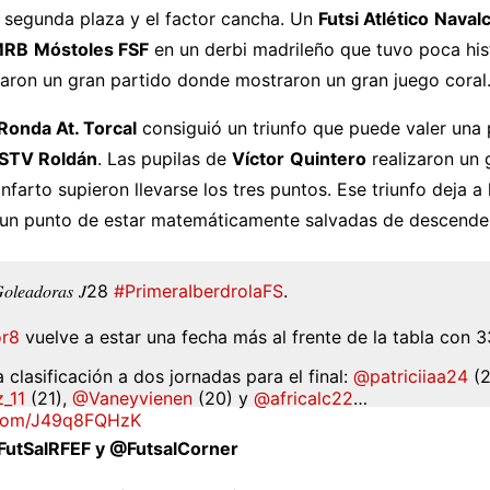
a segunda plaza y el factor cancha. Un
Futsi Atlético
Naval
MRB
Móstoles FSF
en un derbi madrileño que tuvo poca hist
izaron un gran partido donde mostraron un gran juego coral
Ronda At. Torcal
consiguió un triunfo que puede valer una
STV Roldán
. Las pupilas de
Víctor
Quintero
realizaron un 
infarto supieron llevarse los tres puntos. Ese triunfo deja a 
un punto de estar matemáticamente salvadas de descender
𝑜𝑙𝑒𝑎𝑑𝑜𝑟𝑎𝑠 𝐽28
#PrimeraIberdrolaFS
.
or8
vuelve a estar una fecha más al frente de la tabla con 3
a clasificación a dos jornadas para el final:
@patriciiaa24
(2
_11
(21),
@Vaneyvienen
(20) y
@africalc22
…
r.com/J49q8FQHzK
FutSalRFEF y @FutsalCorner
FEF (@FutSalRFEF)
May 18, 2026