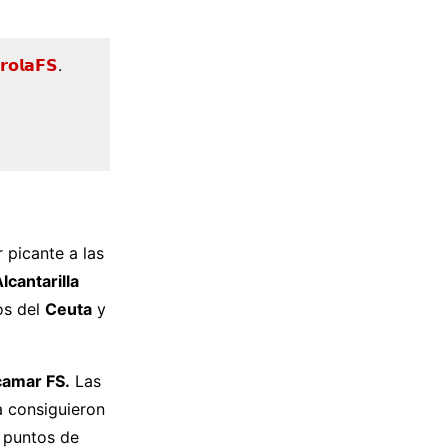
𝗿𝗼𝗹𝗮𝗙𝗦
.
 picante a las
lcantarilla
os del
Ceuta
y
camar FS.
Las
a consiguieron
 puntos de