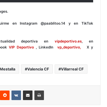
ages.
uirme en Instagram @paablitoo.14 y en TikTok
tualidad deportiva en
vipdeportivo.es
, en
book
VIP Deportivo
, LinkedIn
vp_deportivo,
X y
Mestalla
Valencia CF
Villarreal CF
Reddit
VKontakte
Compartir por correo electrónico
Imprimir