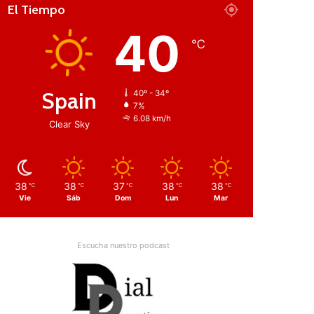
El Tiempo
40
℃
Spain
40º - 34º
7%
6.08 km/h
Clear Sky
38
38
37
38
38
℃
℃
℃
℃
℃
Vie
Sáb
Dom
Lun
Mar
Escucha nuestro podcast