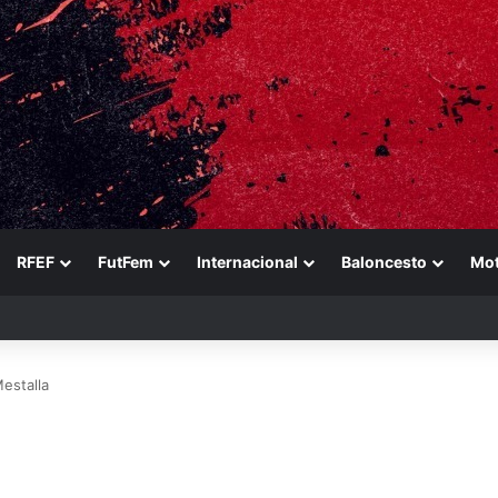
RFEF
FutFem
Internacional
Baloncesto
Mo
ezabala
Mestalla