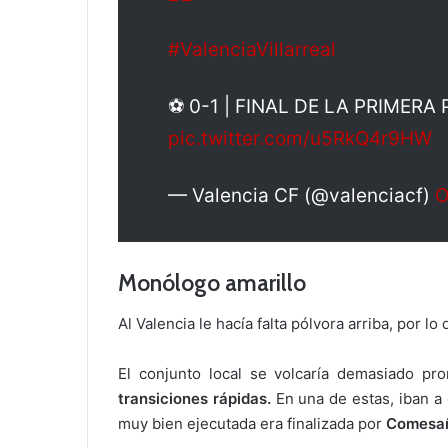
#ValenciaVillarreal
⚽ 0-1 | FINAL DE LA PRIMERA
pic.twitter.com/u5RkQ4r9HW
— Valencia CF (@valenciacf)
O
Monólogo amarillo
Al Valencia le hacía falta pólvora arriba, por lo
El conjunto local se volcaría demasiado pr
transiciones rápidas.
En una de estas, iban a
muy bien ejecutada era finalizada por
Comesa