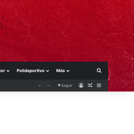
Buscar por
tor
Polideportivo
Más
Acceso
Publicación al aza
Barra lateral
Seguir