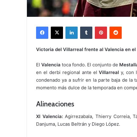
Facebook
X
LinkedIn
Tumblr
Pinterest
Reddit
Victoria del Villarreal frente al Valencia en e
El
Valencia
toca fondo. El conjunto de
Mestall
en el derbi regional ante el
Villarreal
y, con l
condenado ya a sufrir en la parte baja de la t
momento más dulce de la temporada en compet
Alineaciones
XI Valencia:
Agirrezabala, Thierry Correia, T
Danjuma, Lucas Beltrán y Diego López.