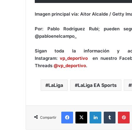
Imagen principal vía: Aitor Alcalde / Getty Im
Por: Pablo Rodríguez Rubi; pueden seg
@pabloenelcampo_
Sigan toda la información y ac
Instagram:
vp_deportivo
en nuestro Face
Threads
@vp_deportivo
.
LaLiga
LaLiga EA Sports
Facebook
X
LinkedIn
Tumblr
Pinterest
Compartir