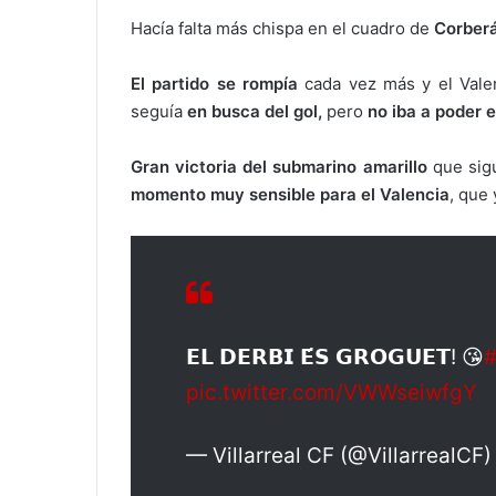
Hacía falta más chispa en el cuadro de
Corber
El partido se rompía
cada vez más y el Valen
seguía
en busca del gol,
pero
no iba a poder 
Gran victoria del submarino amarillo
que sigu
momento muy sensible para el Valencia
, que
𝗘𝗟 𝗗𝗘𝗥𝗕𝗜 𝗘́𝗦 𝗚𝗥𝗢𝗚𝗨𝗘𝗧! 😘
#
pic.twitter.com/VWWseiwfgY
— Villarreal CF (@VillarrealCF