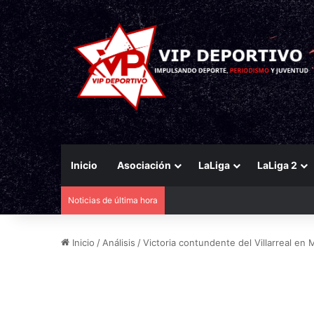
Inicio
Asociación
LaLiga
LaLiga 2
Noticias de última hora
El Racing mueve ficha por Agirr
Inicio
/
Análisis
/
Victoria contundente del Villarreal en 