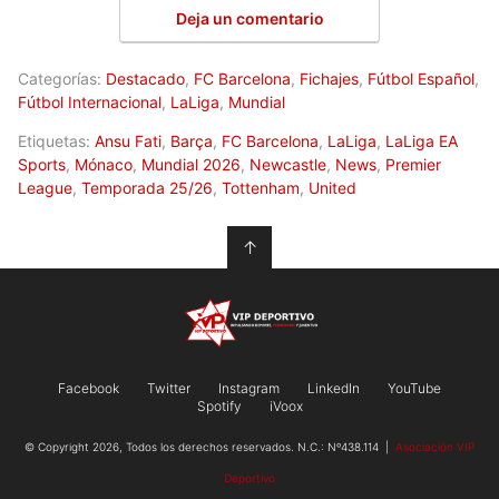
Deja un comentario
Categorías:
Destacado
,
FC Barcelona
,
Fichajes
,
Fútbol Español
,
Fútbol Internacional
,
LaLiga
,
Mundial
Etiquetas:
Ansu Fati
,
Barça
,
FC Barcelona
,
LaLiga
,
LaLiga EA
Sports
,
Mónaco
,
Mundial 2026
,
Newcastle
,
News
,
Premier
League
,
Temporada 25/26
,
Tottenham
,
United
↑
Facebook
Twitter
Instagram
LinkedIn
YouTube
Spotify
iVoox
© Copyright 2026, Todos los derechos reservados. N.C.: Nº438.114 |
Asociación VIP
Deportivo