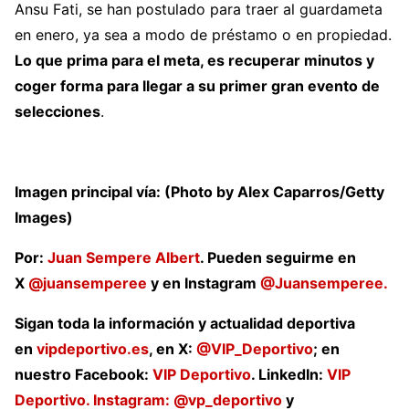
— Ekrem KONUR (@Ekremkonur)
October 24,
Ansu Fati, se han postulado para traer al guardameta
2025
en enero, ya sea a modo de préstamo o en propiedad.
Lo que prima para el meta, es recuperar minutos y
coger forma para llegar a su primer gran evento de
selecciones
.
Imagen principal vía: (Photo by Alex Caparros/Getty
Images)
Por:
Juan Sempere Albert
. Pueden seguirme en
X
@juansemperee
y en Instagram
@Juansemperee.
Sigan toda la información y actualidad deportiva
en
vipdeportivo.es
, en X:
@VIP_Deportivo
; en
nuestro Facebook:
VIP Deportivo
. LinkedIn:
VIP
Deportivo. Instagram:
@vp_deportivo
y