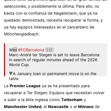
selecciones, y posiblemente la última. Para ello, no
basta con la confianza de Nagelsmann, que ya ha
quedado demostrada, necesita recuperar la forma, y
ya hay equipos interesados en el cancerbero de
Mönchengladbach.
🚨🆕
#FCBarcelona
🇩🇪
Marc-André ter Stegen is set to leave Barcelona
in search of regular minutes ahead of the 2026
World Cup.
🔻A January loan or permanent move is on the
table.
La
Premier League
ya se ha presentado para
👀Manchester United, Tottenham, Newcastle and
Monaco are among the interested clubs.
recuperar a Ter Stegen. Equipos que necesitan volver
https://t.co/zwwW5AQpLr
a subir a la élite inglesa como
Tottenham
y
pic.twitter.com/2Ne0YGQeck
Manchester United
, el
Newcastle
o el
Mónaco
de