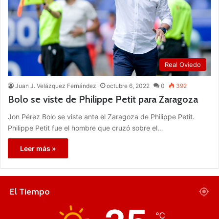
Real Oviedo
Juan J. Velázquez Fernández
octubre 6, 2022
0
392
Bolo se viste de Philippe Petit para Zaragoza
Jon Pérez Bolo se viste ante el Zaragoza de Philippe Petit.
Philippe Petit fue el hombre que cruzó sobre el…
Leer más »
El Tiempo
℃