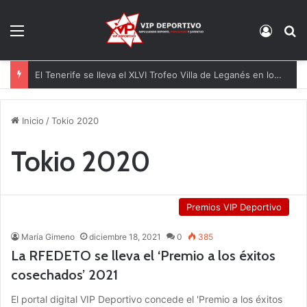
Menú
Acces
B
El Tenerife se lleva el XLVI Trofeo Villa de Leganés en los penaltis
Inicio
/
Tokio 2020
Tokio 2020
Premios VIP Deportivo
María Gimeno
diciembre 18, 2021
0
385
La RFEDETO se lleva el ‘Premio a los éxitos
cosechados’ 2021
El portal digital VIP Deportivo concede el 'Premio a los éxitos