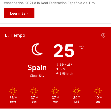
cosechados' 2021 a la Real Federación Española de Tiro…
Leer más »
El Tiempo
25
℃
Spain
36º - 25º
38%
3.55 km/h
Clear Sky
36
37
37
39
40
℃
℃
℃
℃
℃
Dom
Lun
Mar
Mié
Jue