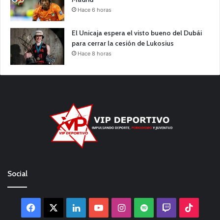
Hace 6 horas
El Unicaja espera el visto bueno del Dubái
para cerrar la cesión de Lukosius
Hace 8 horas
Social
Facebook
X
LinkedIn
YouTube
Instagram
Spotify
Twitch
TikTo