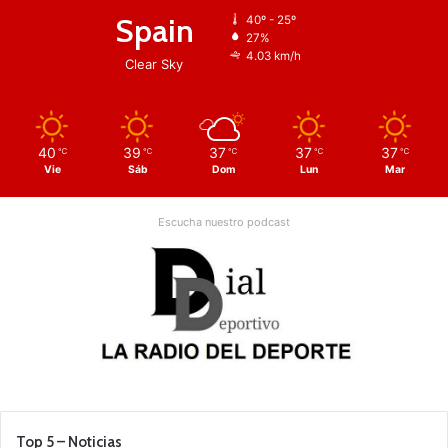
Spain
40º - 25º
27%
4.03 km/h
Clear Sky
40
39
37
37
37
℃
℃
℃
℃
℃
Vie
Sáb
Dom
Lun
Mar
Escucha nuestro podcast
Top 5 – Noticias