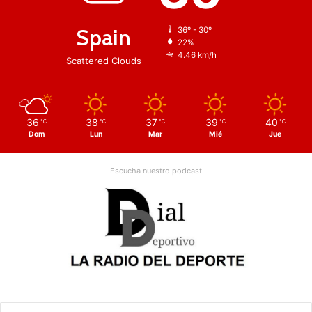
Spain
36º - 30º
22%
4.46 km/h
Scattered Clouds
36
38
37
39
40
℃
℃
℃
℃
℃
Dom
Lun
Mar
Mié
Jue
Escucha nuestro podcast