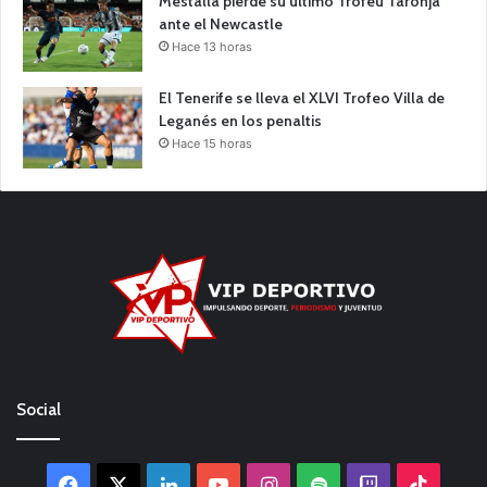
Mestalla pierde su último Trofeu Taronja
ante el Newcastle
Hace 13 horas
El Tenerife se lleva el XLVI Trofeo Villa de
Leganés en los penaltis
Hace 15 horas
Social
Facebook
X
LinkedIn
YouTube
Instagram
Spotify
Twitch
TikTo