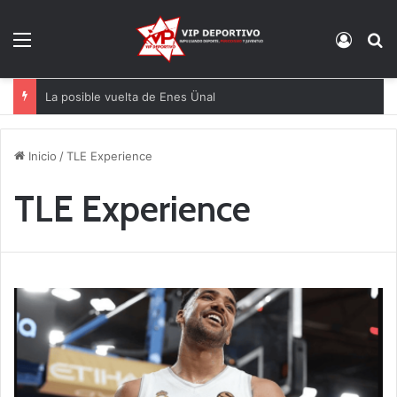
Menú
Acces
B
La posible vuelta de Enes Ünal
Inicio
/
TLE Experience
TLE Experience