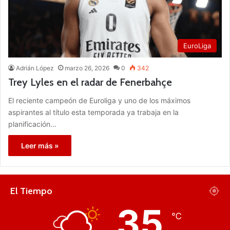
EuroLiga
Adrián López
marzo 26, 2026
0
342
Trey Lyles en el radar de Fenerbahçe
El reciente campeón de Euroliga y uno de los máximos
aspirantes al título esta temporada ya trabaja en la
planificación…
Leer más »
El Tiempo
35
℃