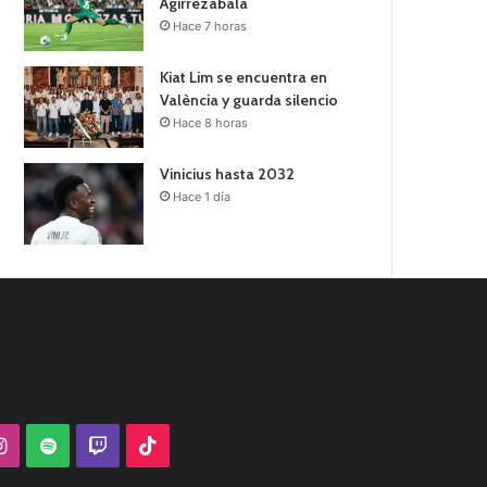
Agirrezabala
Hace 7 horas
Kiat Lim se encuentra en
València y guarda silencio
Hace 8 horas
Vinicius hasta 2032
Hace 1 día
Tube
Instagram
Spotify
Twitch
TikTok