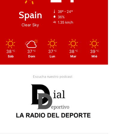
Spain
38º - 24º
36%
1.35 km/h
Clear Sky
38
37
37
38
39
℃
℃
℃
℃
℃
Sáb
Dom
Lun
Mar
Mié
Escucha nuestro podcast