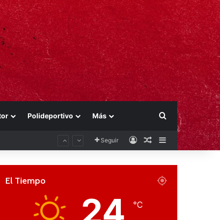
Buscar por
tor
Polideportivo
Más
Acceso
Publicación al aza
Barra lateral
Seguir
El Tiempo
24
℃