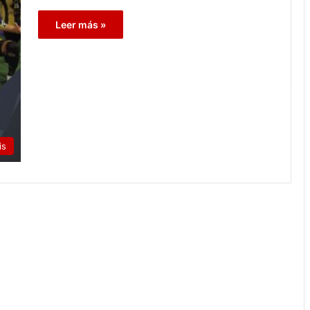
Leer más »
is