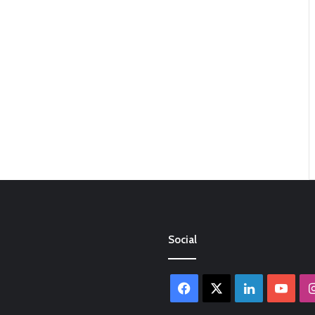
Social
Facebook
X
LinkedIn
You