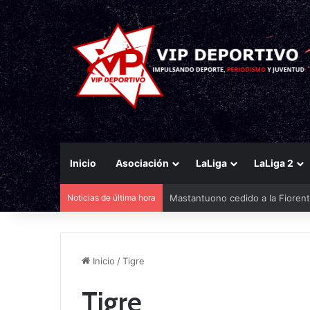
Inicio
Asociación
LaLiga
LaLiga 2
Noticias de última hora
Mastantuono cedido a la Fiorent
Inicio
/
Tigre
Tigre