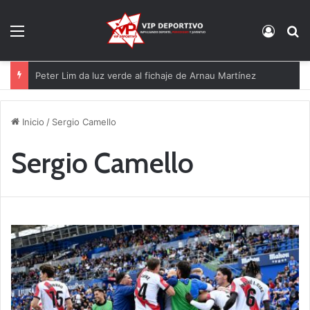
Menú
Acces
B
El Eldense mira a las canteras para reforzarse
Inicio
/
Sergio Camello
Sergio Camello