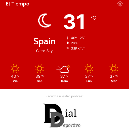
El Tiempo
31
℃
Spain
40º - 25º
26%
3.19 km/h
Clear Sky
40
39
37
37
37
℃
℃
℃
℃
℃
Vie
Sáb
Dom
Lun
Mar
Escucha nuestro podcast