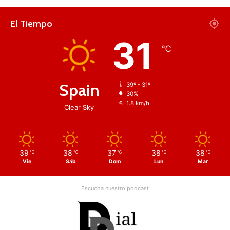
El Tiempo
31
℃
Spain
39º - 31º
30%
1.8 km/h
Clear Sky
39
38
37
38
38
℃
℃
℃
℃
℃
Vie
Sáb
Dom
Lun
Mar
Escucha nuestro podcast