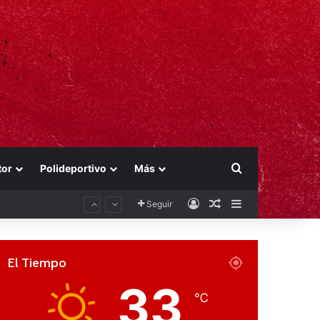
Buscar por
tor
Polideportivo
Más
Acceso
Publicación al aza
Barra lateral
Seguir
El Tiempo
33
℃