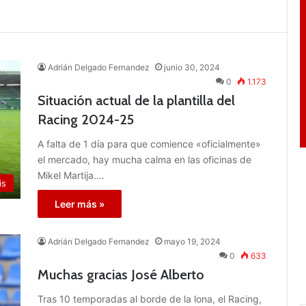
Adrián Delgado Fernandez
junio 30, 2024
0
1.173
Situación actual de la plantilla del
Racing 2024-25
A falta de 1 día para que comience «oficialmente»
el mercado, hay mucha calma en las oficinas de
Mikel Martija.…
is
Leer más »
Adrián Delgado Fernandez
mayo 19, 2024
0
633
Muchas gracias José Alberto
Tras 10 temporadas al borde de la lona, el Racing,