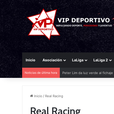
Inicio
Asociación
LaLiga
LaLiga 2
Noticias de última hora
Peter Lim da luz verde al fichaj
Inicio
/
Real Racing
Real Racing