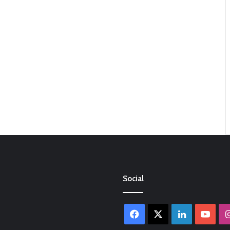
Social
Facebook
X
LinkedIn
You