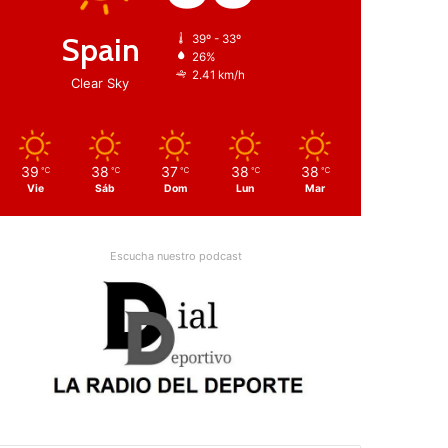
Spain
39º - 33º
26%
2.41 km/h
Clear Sky
39
38
37
38
38
℃
℃
℃
℃
℃
Vie
Sáb
Dom
Lun
Mar
Escucha nuestro podcast