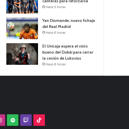
canteras para reforzarse
Hace 5 horas
Yan Diomande, nuevo fichaje
del Real Madrid
Hace 6 horas
El Unicaja espera el visto
bueno del Dubái para cerrar
la cesión de Lukosius
Hace 8 horas
Tube
Instagram
Spotify
Twitch
TikTok