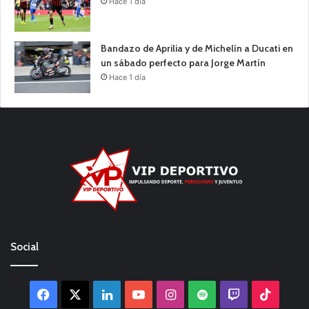
Hace 1 día
Bandazo de Aprilia y de Michelín a Ducati en
un sábado perfecto para Jorge Martín
Hace 1 día
Social
Facebook
X
LinkedIn
YouTube
Instagram
Spotify
Twitch
TikTo