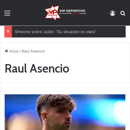
Menú
Acces
B
Simeone sobre Julián: ‘’Su situación es clara’’
Inicio
/
Raul Asencio
Raul Asencio