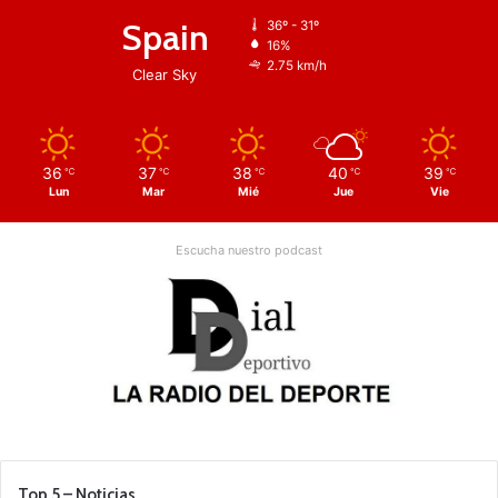
Spain
36º - 31º
16%
2.75 km/h
Clear Sky
36
37
38
40
39
℃
℃
℃
℃
℃
Lun
Mar
Mié
Jue
Vie
Escucha nuestro podcast
Top 5 – Noticias