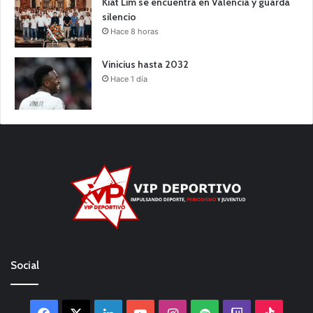
Kiat Lim se encuentra en València y guarda
silencio
Hace 8 horas
Vinicius hasta 2032
Hace 1 día
Social