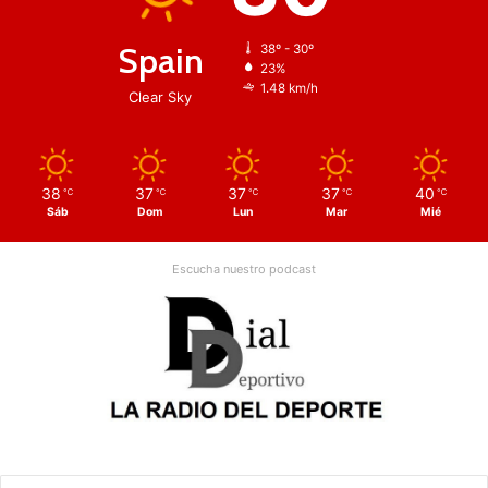
Spain
38º - 30º
23%
1.48 km/h
Clear Sky
38
37
37
37
40
℃
℃
℃
℃
℃
Sáb
Dom
Lun
Mar
Mié
Escucha nuestro podcast