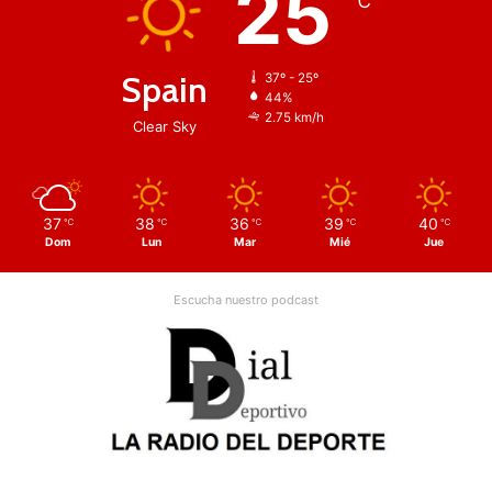
25
℃
Spain
37º - 25º
44%
2.75 km/h
Clear Sky
37
38
36
39
40
℃
℃
℃
℃
℃
Dom
Lun
Mar
Mié
Jue
Escucha nuestro podcast