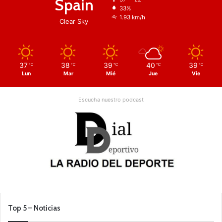
Spain
33%
1.93 km/h
Clear Sky
37
38
39
40
39
℃
℃
℃
℃
℃
Lun
Mar
Mié
Jue
Vie
Escucha nuestro podcast
Top 5 – Noticias