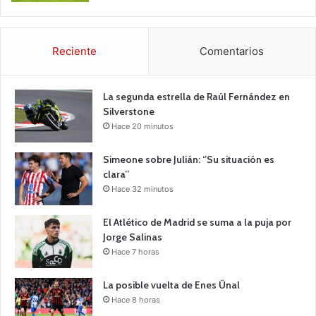
Reciente
Comentarios
La segunda estrella de Raúl Fernández en
Silverstone
Hace 20 minutos
Simeone sobre Julián: ‘’Su situación es
clara’’
Hace 32 minutos
El Atlético de Madrid se suma a la puja por
Jorge Salinas
Hace 7 horas
La posible vuelta de Enes Ünal
Hace 8 horas