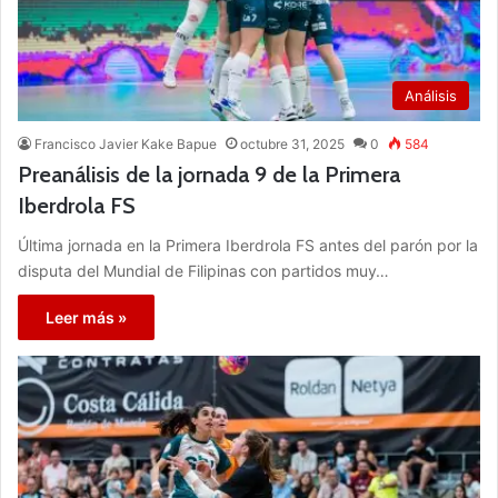
Análisis
Francisco Javier Kake Bapue
octubre 31, 2025
0
584
Preanálisis de la jornada 9 de la Primera
Iberdrola FS
Última jornada en la Primera Iberdrola FS antes del parón por la
disputa del Mundial de Filipinas con partidos muy…
Leer más »