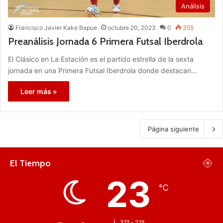
Análisis
Francisco Javier Kake Bapue
octubre 20, 2023
0
355
Preanálisis Jornada 6 Primera Futsal Iberdrola
El Clásico en La Estación es el partido estrella de la sexta
jornada en una Primera Futsal Iberdrola donde destacan…
Leer más »
Página siguiente
El Tiempo
23
℃
37º - 22º