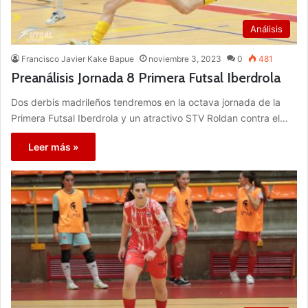
Análisis
Francisco Javier Kake Bapue
noviembre 3, 2023
0
481
Preanálisis Jornada 8 Primera Futsal Iberdrola
Dos derbis madrileños tendremos en la octava jornada de la
Primera Futsal Iberdrola y un atractivo STV Roldan contra el…
Leer más »