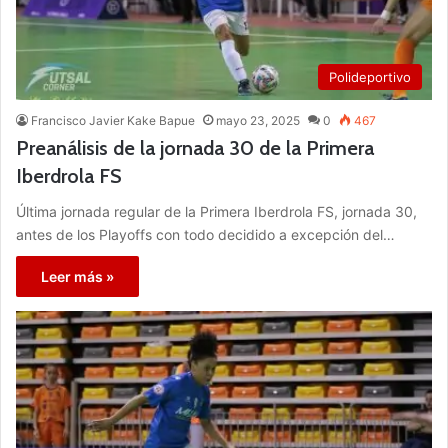
Polideportivo
Francisco Javier Kake Bapue
mayo 23, 2025
0
467
Preanálisis de la jornada 30 de la Primera
Iberdrola FS
Última jornada regular de la Primera Iberdrola FS, jornada 30,
antes de los Playoffs con todo decidido a excepción del…
Leer más »