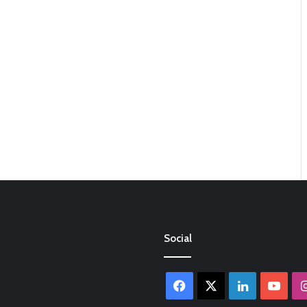
Social
Facebook
X
LinkedIn
You