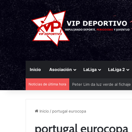
Inicio
Asociación
LaLiga
LaLiga 2
Peter Lim da luz verde al fichaj
Noticias de última hora
Inicio
/
portugal eurocopa
portugal eurocopa