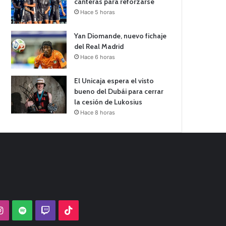
canteras para reforzarse
Hace 5 horas
Yan Diomande, nuevo fichaje
del Real Madrid
Hace 6 horas
El Unicaja espera el visto
bueno del Dubái para cerrar
la cesión de Lukosius
Hace 8 horas
Tube
Instagram
Spotify
Twitch
TikTok