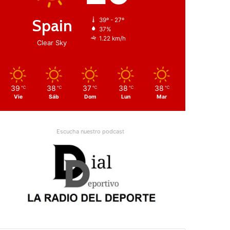
Spain
39º - 27º
37%
1.22 km/h
Clear Sky
39
38
37
38
38
℃
℃
℃
℃
℃
Vie
Sáb
Dom
Lun
Mar
Escucha nuestro podcast