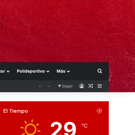
Buscar por
tor
Polideportivo
Más
Acceso
Publicación al aza
Barra lateral
Seguir
El Tiempo
29
℃