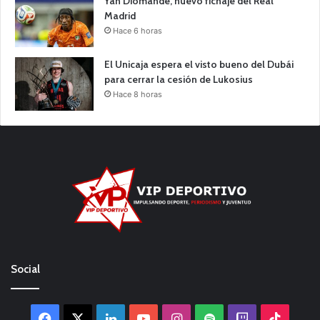
Yan Diomande, nuevo fichaje del Real
Madrid
Hace 6 horas
El Unicaja espera el visto bueno del Dubái
para cerrar la cesión de Lukosius
Hace 8 horas
Social
Facebook
X
LinkedIn
YouTube
Instagram
Spotify
Twitch
TikTo