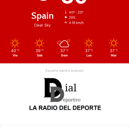
Spain
40º - 25º
29%
4.16 km/h
Clear Sky
40
39
37
37
37
℃
℃
℃
℃
℃
Vie
Sáb
Dom
Lun
Mar
Escucha nuestro podcast