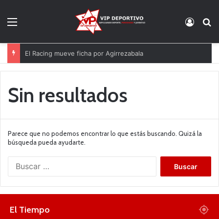
Menú
Acces
B
El Racing mueve ficha por Agirrezabala
Sin resultados
Parece que no podemos encontrar lo que estás buscando. Quizá la
búsqueda pueda ayudarte.
B
u
s
c
a
El Tiempo
r