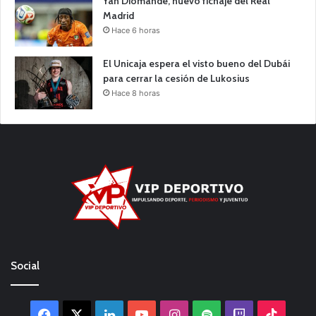
Yan Diomande, nuevo fichaje del Real
Madrid
Hace 6 horas
El Unicaja espera el visto bueno del Dubái
para cerrar la cesión de Lukosius
Hace 8 horas
Social
Facebook
X
LinkedIn
YouTube
Instagram
Spotify
Twitch
TikTo