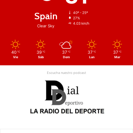
Spain
40º - 25º
27%
4.03 km/h
Clear Sky
40
39
37
37
37
℃
℃
℃
℃
℃
Vie
Sáb
Dom
Lun
Mar
Escucha nuestro podcast