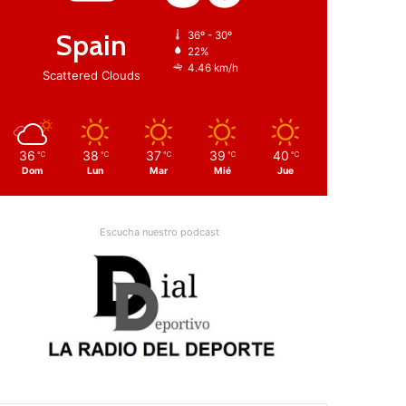
Spain
36º - 30º
22%
4.46 km/h
Scattered Clouds
36
38
37
39
40
℃
℃
℃
℃
℃
Dom
Lun
Mar
Mié
Jue
Escucha nuestro podcast