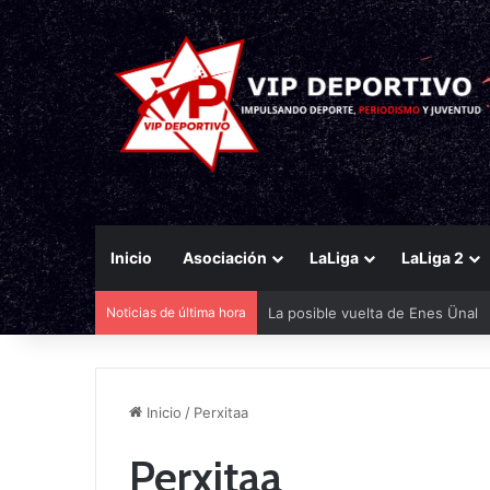
Inicio
Asociación
LaLiga
LaLiga 2
Noticias de última hora
La posible vuelta de Enes Ünal
Inicio
/
Perxitaa
Perxitaa