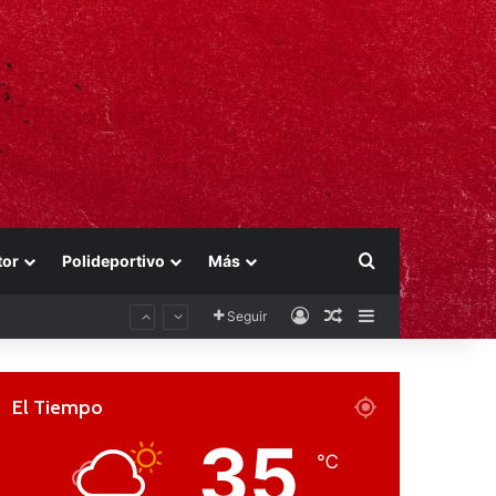
Buscar por
tor
Polideportivo
Más
Acceso
Publicación al aza
Barra lateral
Seguir
El Tiempo
35
℃