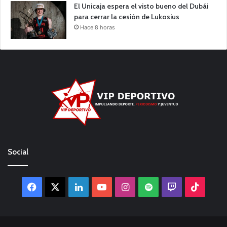
El Unicaja espera el visto bueno del Dubái
para cerrar la cesión de Lukosius
Hace 8 horas
Social
Facebook
X
LinkedIn
YouTube
Instagram
Spotify
Twitch
TikTo