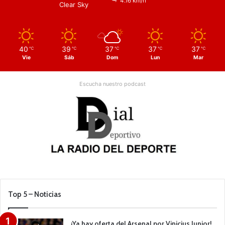
4.16 km/h
Clear Sky
40
39
37
37
37
℃
℃
℃
℃
℃
Vie
Sáb
Dom
Lun
Mar
Escucha nuestro podcast
Top 5 – Noticias
¡Ya hay oferta del Arsenal por Vinicius Junior!