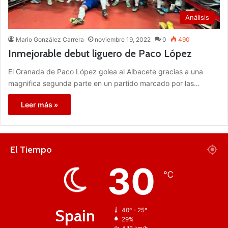
Análisis
Mario González Carrera
noviembre 19, 2022
0
490
Inmejorable debut liguero de Paco López
El Granada de Paco López golea al Albacete gracias a una
magnifica segunda parte en un partido marcado por las…
Leer más »
El Tiempo
30
℃
Spain
40º - 25º
29%