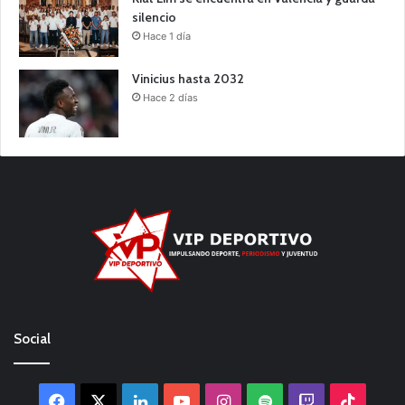
silencio
Hace 1 día
Vinicius hasta 2032
Hace 2 días
Social
Facebook
X
LinkedIn
YouTube
Instagram
Spotify
Twitch
TikTo