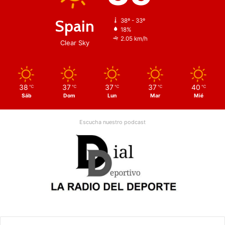
Spain
38º - 33º
18%
2.05 km/h
Clear Sky
38
37
37
37
40
℃
℃
℃
℃
℃
Sáb
Dom
Lun
Mar
Mié
Escucha nuestro podcast