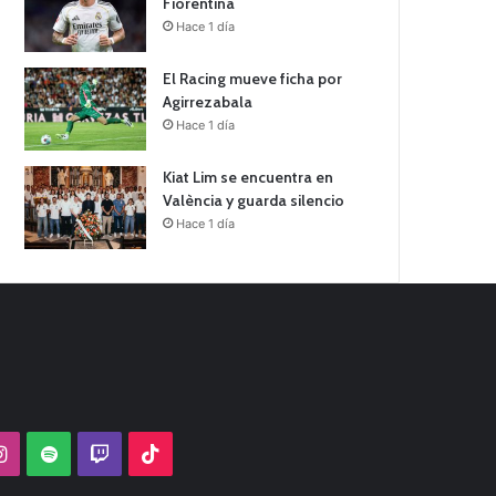
Fiorentina
Hace 1 día
El Racing mueve ficha por
Agirrezabala
Hace 1 día
Kiat Lim se encuentra en
València y guarda silencio
Hace 1 día
Tube
Instagram
Spotify
Twitch
TikTok