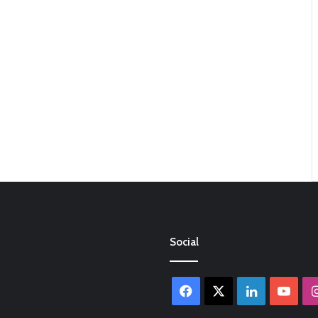
Social
Facebook
X
LinkedIn
You