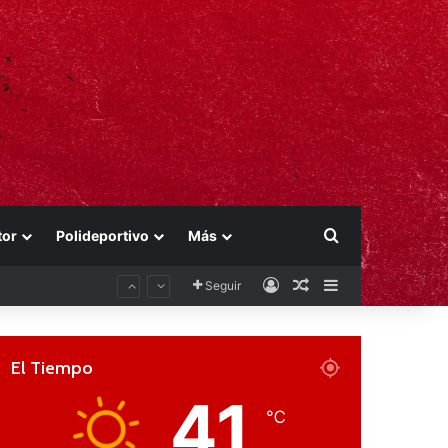
Buscar por
tor
Polideportivo
Más
Acceso
Publicación al aza
Barra lateral
Seguir
El Tiempo
41
℃