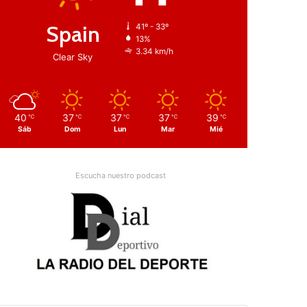
Spain
41º - 33º
13%
3.34 km/h
Clear Sky
40
37
37
37
39
℃
℃
℃
℃
℃
Sáb
Dom
Lun
Mar
Mié
Escucha nuestro podcast