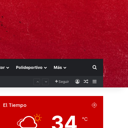
Buscar por
tor
Polideportivo
Más
Acceso
Publicación al aza
Barra lateral
Seguir
El Tiempo
34
℃