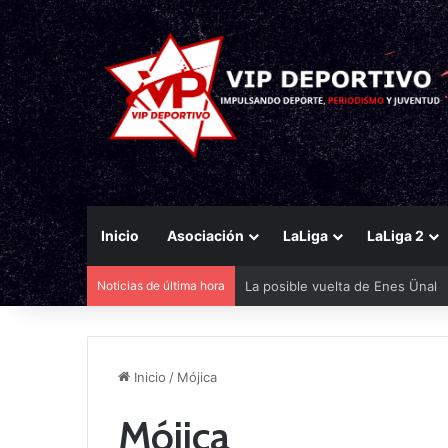
Inicio
Asociación
LaLiga
LaLiga 2
Noticias de última hora
La posible vuelta de Enes Ünal
Inicio
/
Mójica
Mójica