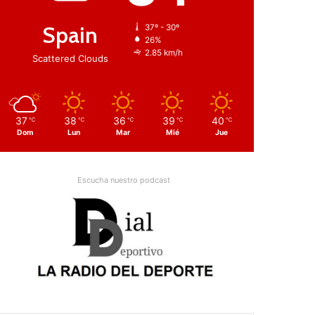
Spain
37º - 30º
26%
2.85 km/h
Scattered Clouds
37
38
36
39
40
℃
℃
℃
℃
℃
Dom
Lun
Mar
Mié
Jue
Escucha nuestro podcast