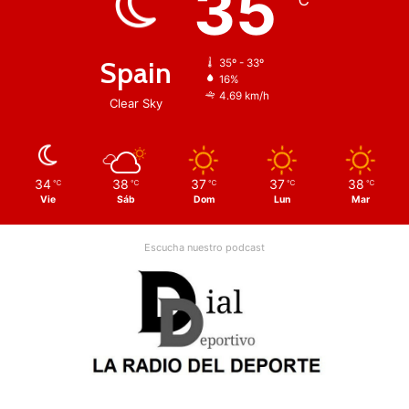
35
Spain
35º - 33º
16%
4.69 km/h
Clear Sky
34
38
37
37
38
℃
℃
℃
℃
℃
Vie
Sáb
Dom
Lun
Mar
Escucha nuestro podcast