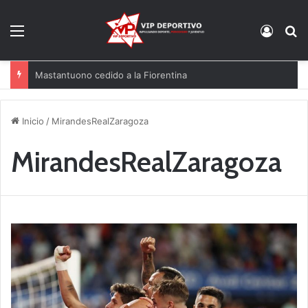
Menú
Acces
B
Mastantuono cedido a la Fiorentina
Inicio
/
MirandesRealZaragoza
MirandesRealZaragoza